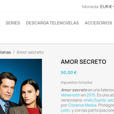
Moneda:
EUR €
SERIES
DESCARGA TELENOVELAS
ACCESORIOS
olanas
Amor secreto
AMOR SECRETO
50,00 €
Impuestos incluidos
Amor secreto
es una telenov
Venevisión
en
2015
. Es una 
venezolana
«
Inés Duarte, sec
por
Cisneros Media
. Protag
León
, y con las participaci