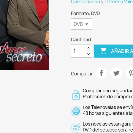
Carlos García
y
Caterina Vale
Formato: DVD
Cantidad

AÑADIR 
Compartir
Comprar con seguridad
Protección de compra d
Los Telenovelas se enví
48 horas siguientes a l
Los novelas estan garan
DVD defectuoso sera r