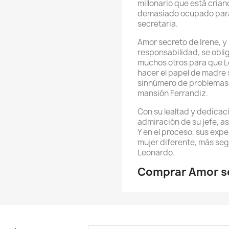
millonario que está crian
demasiado ocupado para 
secretaria.
Amor secreto de Irene, y
responsabilidad, se obli
muchos otros para que Le
hacer el papel de madre s
sinnúmero de problemas, n
mansión Ferrandiz.
Con su lealtad y dedicac
admiración de su jefe, as
Y en el proceso, sus exp
mujer diferente, más seg
Leonardo.
Comprar Amor se