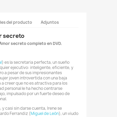
les del producto
Adjuntos
r secreto
 Amor secreto completo en DVD.
l
) es la secretaria perfecta, un sueño
uier ejecutivo: inteligente, eficiente, y
ro a pesar de sus impresionantes
mujer joven introvertida con una baja
a a creer que no es atractiva para los
ad personal le ha hecho centrarse
jo, impulsado por un fuerte deseo de
nal.
 y casi sin darse cuenta, Irene se
ardo Ferrandiz (
Miguel de León
), un viudo