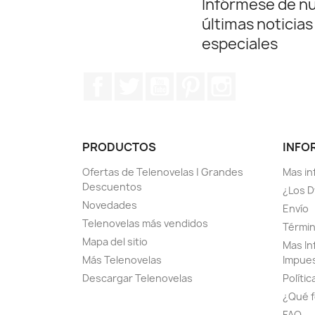
Infórmese de n
últimas noticias
especiales
Facebook
Twitter
YouTube
Pinterest
Instagram
PRODUCTOS
INFO
Ofertas de Telenovelas | Grandes
Mas in
Descuentos
¿Los D
Novedades
Envío
Telenovelas más vendidos
Términ
Mapa del sitio
Mas In
Más Telenovelas
Impue
Descargar Telenovelas
Polític
¿Qué f
FAQ