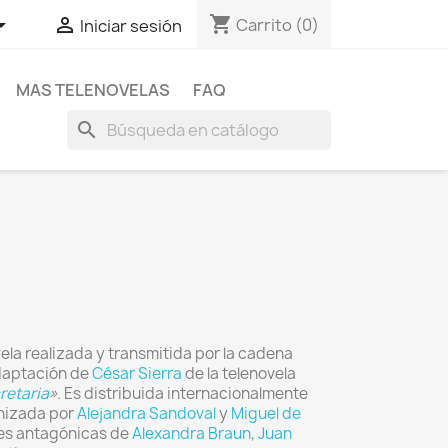
shopping_cart


Carrito
(0)
Iniciar sesión
MAS TELENOVELAS
FAQ
search
ela realizada y transmitida por la cadena
adaptación de
César Sierra
de la telenovela
retaria
».
Es distribuida internacionalmente
onizada por
Alejandra Sandoval
y
Miguel de
ones antagónicas de
Alexandra Braun
,
Juan