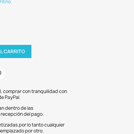
ntino
.
AL CARRITO
, comprar con tranquilidad con
e PayPal.
an dentro de las
a recepción del pago.
tizadas.por lo tanto cualquier
eemplazado por otro.