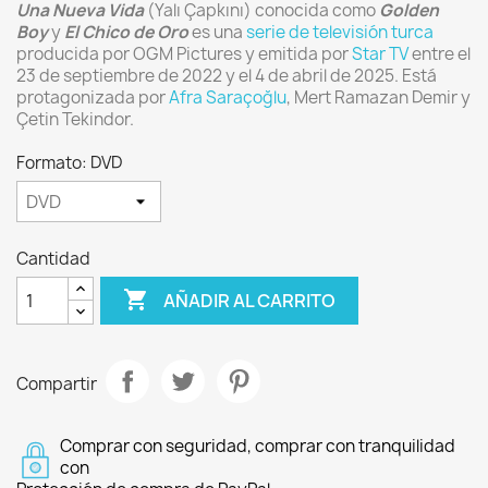
Una Nueva Vida
(Yalı Çapkını) conocida como
Golden
Boy
y
El Chico de Oro
es una
serie de televisión turca
producida por OGM Pictures y emitida por
Star TV
entre el
23 de septiembre de 2022 y el 4 de abril de 2025.
Está
protagonizada por
Afra Saraçoğlu
, Mert Ramazan Demir y
Çetin Tekindor.
Formato: DVD
Cantidad

AÑADIR AL CARRITO
Compartir
Comprar con seguridad, comprar con tranquilidad
con