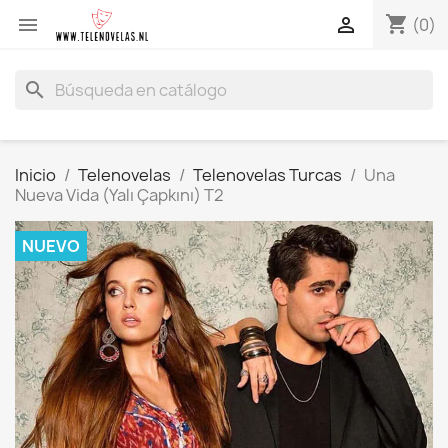
shopping_cart


(0)
search
Inicio
Telenovelas
Telenovelas Turcas
Una
Nueva Vida (Yalı Çapkını) T2
NUEVO