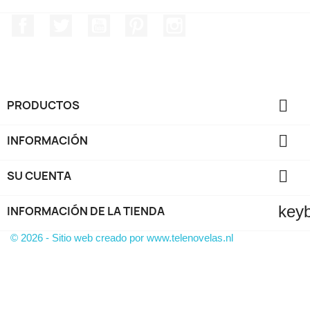
Facebook
Twitter
YouTube
Pinterest
Instagram

PRODUCTOS

INFORMACIÓN

SU CUENTA
key
INFORMACIÓN DE LA TIENDA
© 2026 - Sitio web creado por www.telenovelas.nl