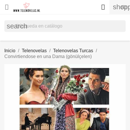
shopp


(0)
search
Inicio
Telenovelas
Telenovelas Turcas
Convirtiendose en una Dama (gönülçelen)