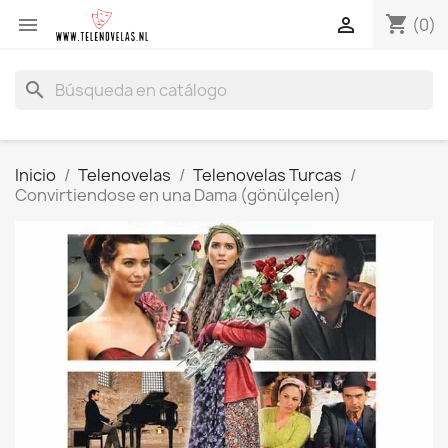
shopping_cart


(0)
search
Inicio
Telenovelas
Telenovelas Turcas
Convirtiendose en una Dama (gönülçelen)