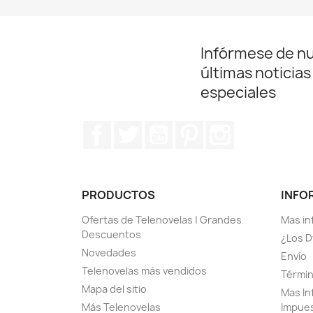
Infórmese de n
últimas noticias
especiales
Facebook
Twitter
YouTube
Pinterest
Instagram
PRODUCTOS
INFO
Ofertas de Telenovelas | Grandes
Mas in
Descuentos
¿Los D
Novedades
Envío
Telenovelas más vendidos
Términ
Mapa del sitio
Mas In
Más Telenovelas
Impue