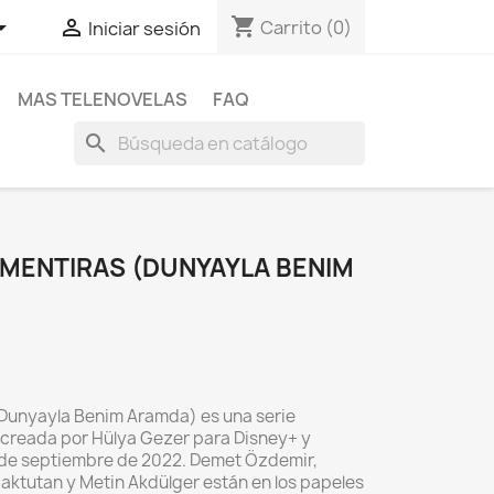
shopping_cart


Carrito
(0)
Iniciar sesión
MAS TELENOVELAS
FAQ
search
 MENTIRAS (DUNYAYLA BENIM
Dunyayla Benim Aramda) es una serie
 creada por Hülya Gezer para Disney+ y
4 de septiembre de 2022. Demet Özdemir,
aktutan y Metin Akdülger están en los papeles