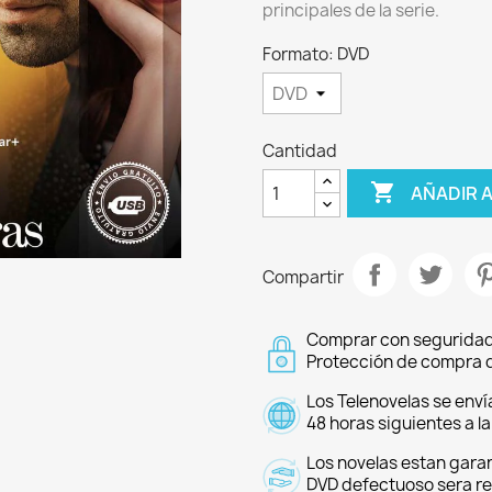
principales de la serie.
Formato: DVD
Cantidad

AÑADIR 
Compartir
Comprar con seguridad
Protección de compra d
Los Telenovelas se enví
48 horas siguientes a l
Los novelas estan garan
DVD defectuoso sera r