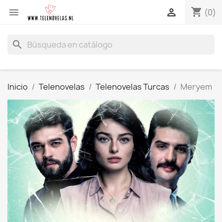
shopping_cart


(0)
search
Inicio
Telenovelas
Telenovelas Turcas
Meryem