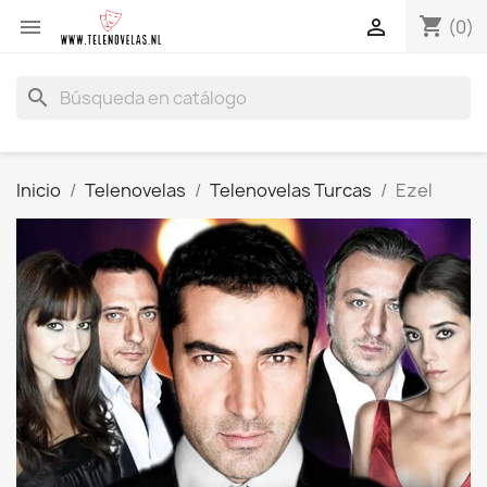
shopping_cart


(0)
search
Inicio
Telenovelas
Telenovelas Turcas
Ezel