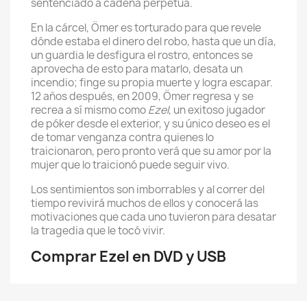
sentenciado a cadena perpetua.
En la cárcel, Ömer es torturado para que revele
dónde estaba el dinero del robo, hasta que un día,
un guardia le desfigura el rostro, entonces se
aprovecha de esto para matarlo, desata un
incendio; finge su propia muerte y logra escapar.
12 años después, en 2009, Ömer regresa y se
recrea a sí mismo como
Ezel
, un exitoso jugador
de póker desde el exterior, y su único deseo es el
de tomar venganza contra quienes lo
traicionaron, pero pronto verá que su amor por la
mujer que lo traicionó puede seguir vivo.​
Los sentimientos son imborrables y al correr del
tiempo revivirá muchos de ellos y conocerá las
motivaciones que cada uno tuvieron para desatar
la tragedia que le tocó vivir.
Comprar Ezel en DVD y USB