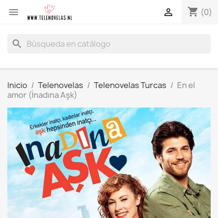
shopping_cart


(0)
search
Inicio
Telenovelas
Telenovelas Turcas
En el
amor (İnadına Aşk)