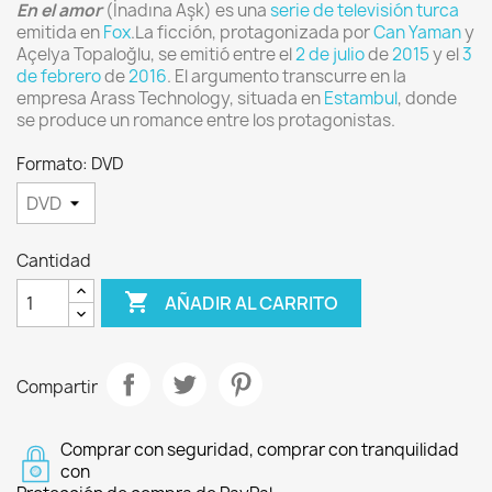
En el amor
(İnadına Aşk) es una
serie de televisión turca
emitida en
Fox
.
La ficción, protagonizada por
Can Yaman
y
Açelya Topaloğlu, se emitió entre el
2 de julio
de
2015
y el
3
de febrero
de
2016
. El argumento transcurre en la
empresa Arass Technology, situada en
Estambul
, donde
se produce un romance entre los protagonistas.
Formato: DVD
Cantidad

AÑADIR AL CARRITO
Compartir
Comprar con seguridad, comprar con tranquilidad
con