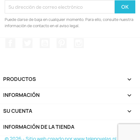
Puede darse de baja en cualquier momento. Para ello, consulte nuestra
información de contacto en el aviso legal.
Facebook
Twitter
YouTube
Pinterest
Instagram
PRODUCTOS

INFORMACIÓN

SU CUENTA

INFORMACIÓN DE LA TIENDA
keyboard_arrow_down
© 2026 - Sitio web creado por www.telenovelas.nl