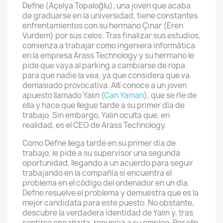
Defne (Açelya Topaloğlu), una joven que acaba
de graduarse en la universidad, tiene constantes
enfrentamientos con su hermano Çınar (Eren
Vurdem) por sus celos. Tras finalizar sus estudios,
comienza a trabajar como ingeniera informática
en la empresa Arass Technology y su hermano le
pide que vaya al parking a cambiarse de ropa
para que nadie la vea, ya que considera que va
demasiado provocativa. Allí conoce a un joven
apuesto llamado Yalın (
Can Yaman
), que se ríe de
ella y hace que llegue tarde a su primer día de
trabajo. Sin embargo, Yalın oculta que, en
realidad, es el CEO de Arass Technology.
Como Defne llega tarde en su primer día de
trabajo, le pide a su supervisor una segunda
oportunidad, llegando a un acuerdo para seguir
trabajando en la compañía si encuentra el
problema en el código del ordenador en un día.
Defne resuelve el problema y demuestra que es la
mejor candidata para este puesto. No obstante,
descubre la verdadera identidad de Yalın y, tras
sentirse engañada, renuncia a su empleo. Por ello,