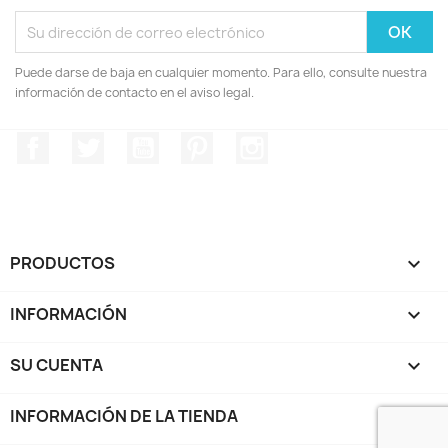
Puede darse de baja en cualquier momento. Para ello, consulte nuestra
información de contacto en el aviso legal.
Facebook
Twitter
YouTube
Pinterest
Instagram
PRODUCTOS

INFORMACIÓN

SU CUENTA

INFORMACIÓN DE LA TIENDA
keyboard_arrow_down