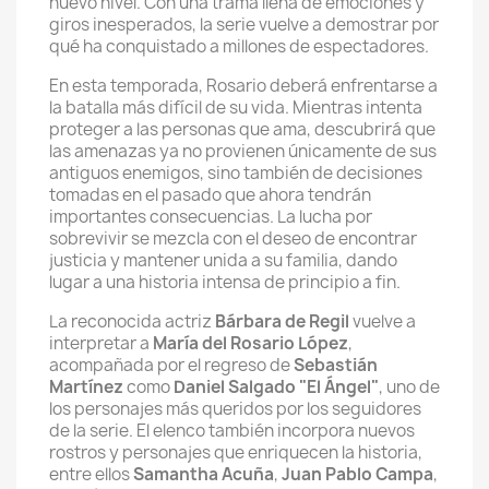
nuevo nivel. Con una trama llena de emociones y
giros inesperados, la serie vuelve a demostrar por
qué ha conquistado a millones de espectadores.
En esta temporada, Rosario deberá enfrentarse a
la batalla más difícil de su vida. Mientras intenta
proteger a las personas que ama, descubrirá que
las amenazas ya no provienen únicamente de sus
antiguos enemigos, sino también de decisiones
tomadas en el pasado que ahora tendrán
importantes consecuencias. La lucha por
sobrevivir se mezcla con el deseo de encontrar
justicia y mantener unida a su familia, dando
lugar a una historia intensa de principio a fin.
La reconocida actriz
Bárbara de Regil
vuelve a
interpretar a
María del Rosario López
,
acompañada por el regreso de
Sebastián
Martínez
como
Daniel Salgado "El Ángel"
, uno de
los personajes más queridos por los seguidores
de la serie. El elenco también incorpora nuevos
rostros y personajes que enriquecen la historia,
entre ellos
Samantha Acuña
,
Juan Pablo Campa
,