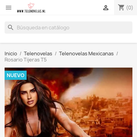
shopping_cart


(0)
search
Inicio
Telenovelas
Telenovelas Mexicanas
Rosario Tijeras T5
NUEVO