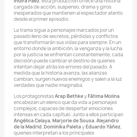
Indira Páez
, esta producción ofrece una historia
cargada de acción, suspenso, drama y giros
inesperados que mantienen al espectador atento
desde el primer episodio.
La trama sigue a personajes marcados por un
pasado lleno de secretos, pérdidas y conflictos
que transformarán sus vidas para siempre. En un
entorno donde la ambición, la venganza y la lucha
por la justicia se enfrentan constantemente, cada
decisión puede cambiar el destino de quienes
intentan dejar atrás los errores del pasado. A
medida que la historia avanza, las alianzas
cambian, surgen nuevos enemigos y salen a la luz
verdades que nadie imaginaba.
Los protagonistas
Arap Bethke
y
Fátima Molina
encabezan un elenco que da vida a personajes
complejos, capaces de despertar emociones
intensas en cada capítulo. Junto a ellos participan
Angélica Celaya
,
Marjorie de Sousa
,
Alejandro
de la Madrid
,
Dominika Paleta
y
Eduardo Yáñez
,
quienes interpretan a los principales