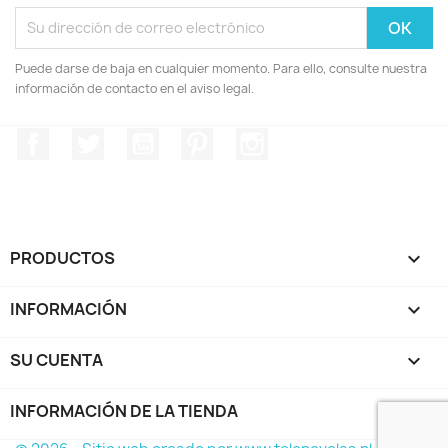
Puede darse de baja en cualquier momento. Para ello, consulte nuestra
información de contacto en el aviso legal.
Facebook
Twitter
YouTube
Pinterest
Instagram
PRODUCTOS

INFORMACIÓN

SU CUENTA

INFORMACIÓN DE LA TIENDA
keyboard_arrow_down