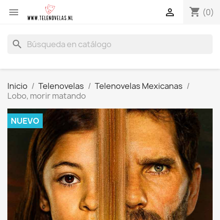
shopping_cart


(0)
search
Inicio
Telenovelas
Telenovelas Mexicanas
Lobo, morir matando
NUEVO