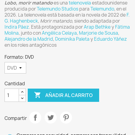
Lobo, morir matando
es una
telenovela
estadounidense
producida por
Telemundo Studios
para
Telemundo
, en el
2026.
La telenovela está basada en la novela de 2022 de
F.
G. Haghenbeck
,
Morir matando
, siendo adaptada por
Indira Páez
. Está protagonizada por
Arap Bethke
y
Fátima
Molina
, junto con
Angélica Celaya
,
Marjorie de Sousa
,
Alejandro de la Madrid
,
Dominika Paleta
y
Eduardo Yáñez
en los roles antagónicos
Formato: DVD
Cantidad

AÑADIR AL CARRITO
Compartir