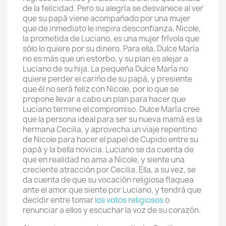
de la felicidad. Pero su alegría se desvanece al ver
que su papá viene acompañado por una mujer
que de inmediato le inspira desconfianza, Nicole,
la prometida de Luciano, es una mujer frívola que
sólo lo quiere por su dinero. Para ella, Dulce María
no es más que un estorbo, y su plan es alejar a
Luciano de su hija. La pequeña Dulce María no
quiere perder el cariño de su papá, y presiente
que él no será feliz con Nicole, por lo que se
propone llevar a cabo un plan para hacer que
Luciano termine el compromiso. Dulce María cree
que la persona ideal para ser su nueva mamá es la
hermana Cecilia, y aprovecha un viaje repentino
de Nicole para hacer el papel de Cupido entre su
papá y la bella novicia. Luciano se da cuenta de
que en realidad no ama a Nicole, y siente una
creciente atracción por Cecilia. Ella, a su vez, se
da cuenta de que su vocación religiosa flaquea
ante el amor que siente por Luciano, y tendrá que
decidir entre tomar
los votos religiosos
o
renunciar a ellos y escuchar la voz de su corazón.