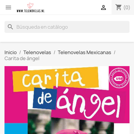
shopping_cart


(0)
search
Inicio
Telenovelas
Telenovelas Mexicanas
Carita de ángel