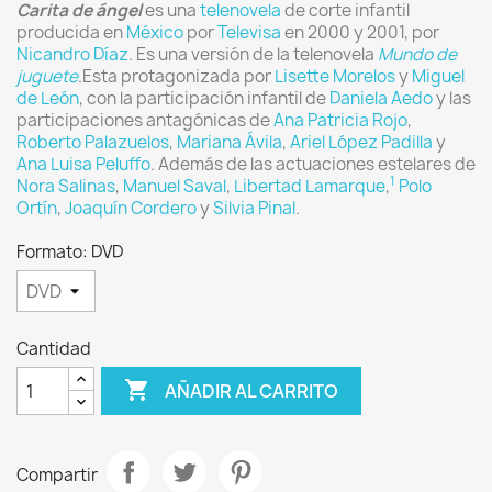
Carita de ángel
es una
telenovela
de corte infantil
producida en
México
por
Televisa
en 2000 y 2001, por
Nicandro Díaz
. Es una versión de la telenovela
Mundo de
juguete
.Esta protagonizada por
Lisette Morelos
y
Miguel
de León
, con la participación infantil de
Daniela Aedo
y las
participaciones antagónicas de
Ana Patricia Rojo
,
Roberto Palazuelos
,
Mariana Ávila
,
Ariel López Padilla
y
Ana Luisa Peluffo
. Además de las actuaciones estelares de
1
Nora Salinas
,
Manuel Saval
,
Libertad Lamarque
,
​
Polo
Ortín
,
Joaquín Cordero
y
Silvia Pinal
.
Formato: DVD
Cantidad

AÑADIR AL CARRITO
Compartir