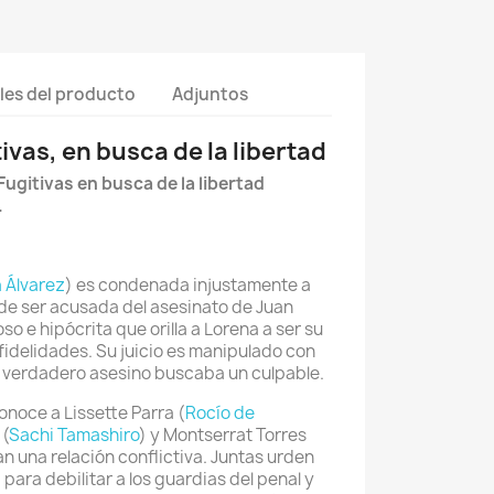
les del producto
Adjuntos
ivas, en busca de la libertad
Fugitivas en busca de la libertad
.
a Álvarez
) es condenada injustamente a
 de ser acusada del asesinato de Juan
o e hipócrita que orilla a Lorena a ser su
nfidelidades. Su juicio es manipulado con
l verdadero asesino buscaba un culpable.
conoce a Lissette Parra (
Rocío de
 (
Sachi Tamashiro
) y Montserrat Torres
an una relación conflictiva. Juntas urden
para debilitar a los guardias del penal y