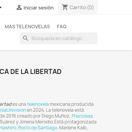
shopping_cart


Carrito
(0)
Iniciar sesión
MAS TELENOVELAS
FAQ
search
CA DE LA LIBERTAD
bertad
es una
telenovela
mexicana producida
visaUnivision
en 2024.
La telenovela está
a de 2016 creado por Diego Muñoz,
Preciosas
,
 Suárez y Jimena Merodio.Está protagonizada
mashiro
,
Rocío de Santiago
, Marlene Kalb,