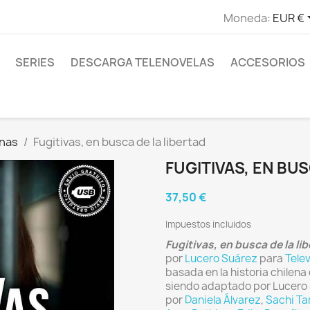
Moneda:
EUR €
SERIES
DESCARGA TELENOVELAS
ACCESORIOS
anas
Fugitivas, en busca de la libertad
FUGITIVAS, EN BUS
37,50 €
Impuestos incluidos
Fugitivas, en busca de la li
por
Lucero Suárez
para
Tele
basada en la historia chilen
siendo adaptado por Lucero
por
Daniela Álvarez
,
Sachi Ta