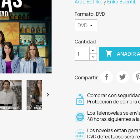
Arap Bethke
y
Erika Buenfil
.
Formato: DVD
Cantidad

AÑADIR 
Compartir

Comprar con seguridad
Protección de compra d
Los Telenovelas se enví
48 horas siguientes a l
Los novelas estan garan
DVD defectuoso sera r