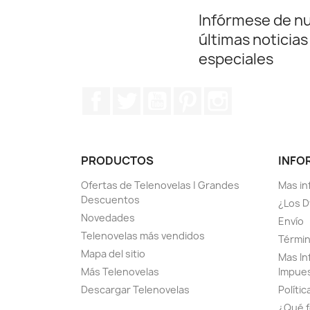
Infórmese de n
últimas noticias
especiales
Facebook
Twitter
YouTube
Pinterest
Instagram
PRODUCTOS
INFO
Ofertas de Telenovelas | Grandes
Mas in
Descuentos
¿Los D
Novedades
Envío
Telenovelas más vendidos
Términ
Mapa del sitio
Mas In
Más Telenovelas
Impue
Descargar Telenovelas
Polític
¿Qué f