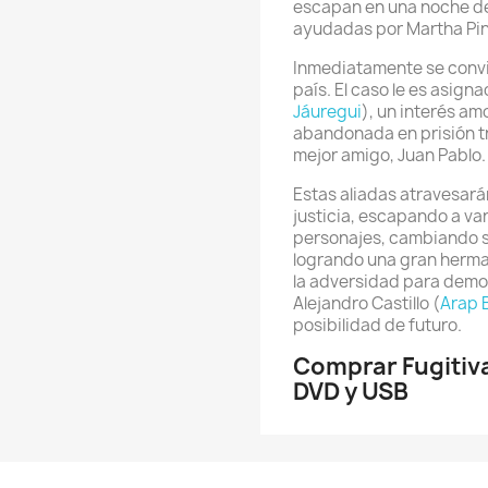
escapan en una noche de
ayudadas por Martha Pin
Inmediatamente se convi
país. El caso le es asign
Jáuregui
), un interés am
abandonada en prisión t
mejor amigo, Juan Pablo.
Estas aliadas atravesarán
justicia, escapando a va
personajes, cambiando 
logrando una gran herma
la adversidad para demos
Alejandro Castillo (
Arap 
posibilidad de futuro.
Comprar Fugitiva
DVD y USB