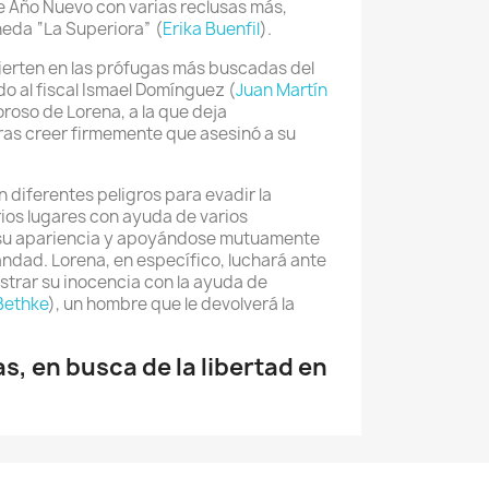
 Año Nuevo con varias reclusas más,
eda “La Superiora” (
Erika Buenfil
).
erten en las prófugas más buscadas del
ado al fiscal Ismael Domínguez (
Juan Martín
oroso de Lorena, a la que deja
ras creer firmemente que asesinó a su
 diferentes peligros para evadir la
rios lugares con ayuda de varios
su apariencia y apoyándose mutuamente
ndad. Lorena, en específico, luchará ante
trar su inocencia con la ayuda de
Bethke
), un hombre que le devolverá la
s, en busca de la libertad en