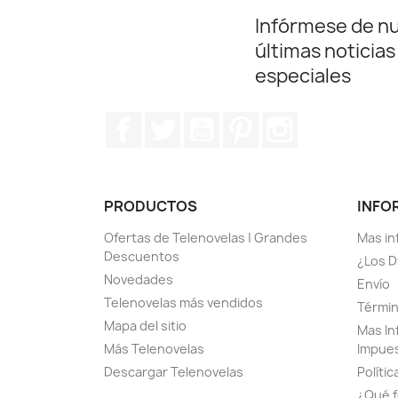
Infórmese de n
últimas noticias
especiales
Facebook
Twitter
YouTube
Pinterest
Instagram
PRODUCTOS
INFO
Ofertas de Telenovelas | Grandes
Mas in
Descuentos
¿Los D
Novedades
Envío
Telenovelas más vendidos
Términ
Mapa del sitio
Mas In
Más Telenovelas
Impue
Descargar Telenovelas
Polític
¿Qué f