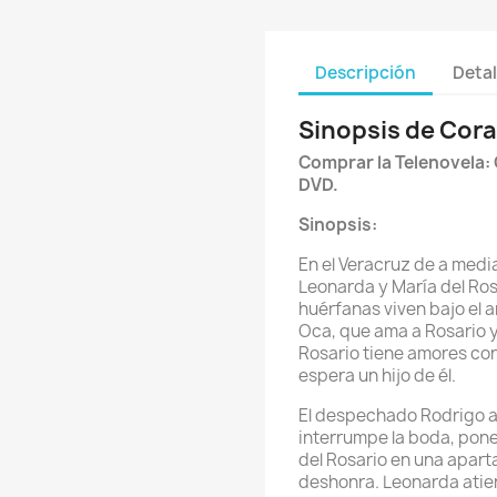
Descripción
Detal
Sinopsis de Cora
Comprar la Telenovela:
DVD.
Sinopsis:
En el Veracruz de a media
Leonarda y María del Ro
huérfanas viven bajo el
Oca, que ama a Rosario 
Rosario tiene amores co
espera un hijo de él.
El despechado Rodrigo al
interrumpe la boda, pone
del Rosario en una apart
deshonra. Leonarda atien