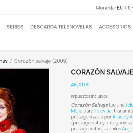
Moneda:
EUR €
SERIES
DESCARGA TELENOVELAS
ACCESORIOS
anas
Corazón salvaje (2009)
CORAZÓN SALVAJE
45,00 €
Impuestos incluidos
Corazón Salvaje
fue una
tel
Mejía
para
Televisa
, transmit
protagonizada por
Aracely 
(protagonista y antagonista
protagonistas juveniles
Ange