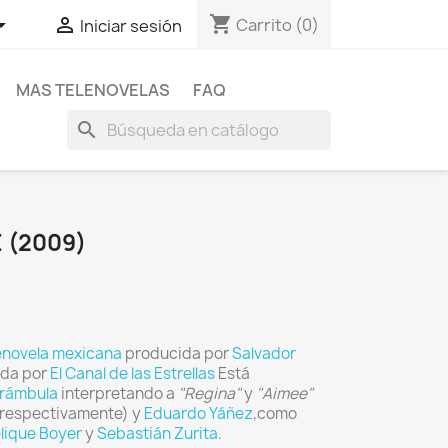
shopping_cart


Carrito
(0)
Iniciar sesión
MAS TELENOVELAS
FAQ
search
 (2009)
enovela
mexicana
producida por
Salvador
ida por
El Canal de las Estrellas
Está
Arámbula
interpretando a
"Regina"
y
"Aimee"
 respectivamente) y
Eduardo Yáñez
,como
lique Boyer
y
Sebastián Zurita
.