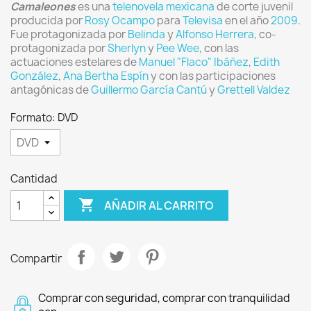
Camaleones
es una
telenovela
mexicana
de corte juvenil
producida por
Rosy Ocampo
para
Televisa
en el año
2009
.
Fue protagonizada por
Belinda
y
Alfonso Herrera
, co-
protagonizada por
Sherlyn
y
Pee Wee
, con las
actuaciones estelares de
Manuel "Flaco" Ibáñez
,
Edith
González
,
Ana Bertha Espín
y con las participaciones
antagónicas de
Guillermo García Cantú
y
Grettell Valdez
Formato: DVD
Cantidad

AÑADIR AL CARRITO
Compartir
Comprar con seguridad, comprar con tranquilidad