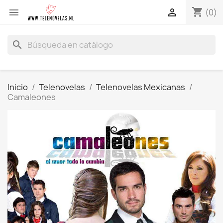
shopping_cart


(0)
search
Inicio
Telenovelas
Telenovelas Mexicanas
Camaleones