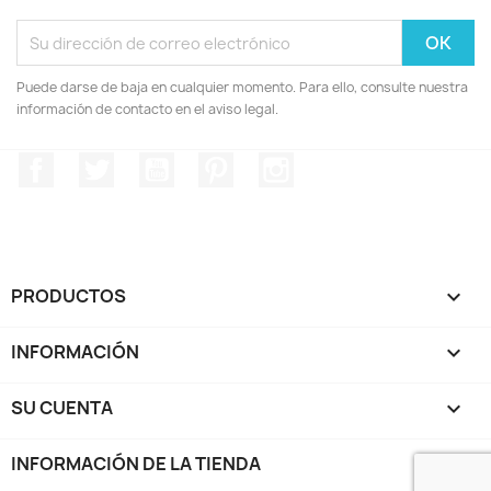
Puede darse de baja en cualquier momento. Para ello, consulte nuestra
información de contacto en el aviso legal.
Facebook
Twitter
YouTube
Pinterest
Instagram
PRODUCTOS

INFORMACIÓN

SU CUENTA

INFORMACIÓN DE LA TIENDA
keyboard_arrow_down