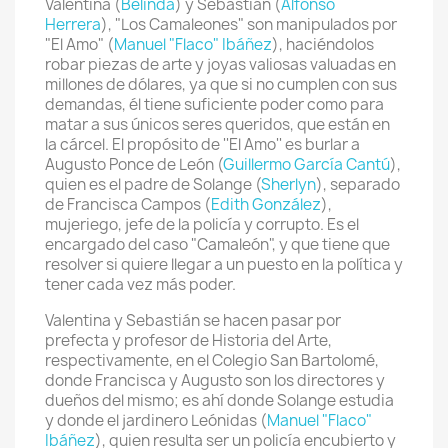
Valentina (
Belinda
) y Sebastián (
Alfonso
Herrera
), "Los Camaleones" son manipulados por
"El Amo" (
Manuel "Flaco" Ibáñez
), haciéndolos
robar piezas de arte y joyas valiosas valuadas en
millones de dólares, ya que si no cumplen con sus
demandas, él tiene suficiente poder como para
matar a sus únicos seres queridos, que están en
la cárcel. El propósito de ''El Amo'' es burlar a
Augusto Ponce de León (
Guillermo García Cantú
),
quien es el padre de Solange (
Sherlyn
), separado
de Francisca Campos (
Edith González
),
mujeriego, jefe de la policía y corrupto. Es el
encargado del caso "Camaleón", y que tiene que
resolver si quiere llegar a un puesto en la política y
tener cada vez más poder.
Valentina y Sebastián se hacen pasar por
prefecta y profesor de Historia del Arte,
respectivamente, en el Colegio San Bartolomé,
donde Francisca y Augusto son los directores y
dueños del mismo; es ahí donde Solange estudia
y donde el jardinero Leónidas (
Manuel "Flaco"
Ibáñez
), quien resulta ser un policía encubierto y