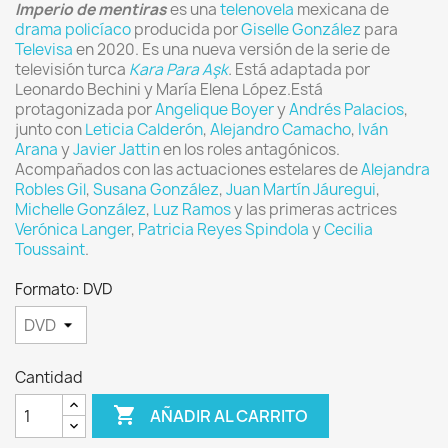
Imperio de mentiras
es una
telenovela
mexicana de
drama policíaco
producida por
Giselle González
para
Televisa
en 2020. Es una nueva versión de la serie de
televisión turca
Kara Para Aşk
.
Está adaptada por
Leonardo Bechini y María Elena López.Está
protagonizada por
Angelique Boyer
y
Andrés Palacios
,
junto con
Leticia Calderón
,
Alejandro Camacho
,
Iván
Arana
y
Javier Jattin
en los roles antagónicos.
Acompañados con las actuaciones estelares de
Alejandra
Robles Gil
,
Susana González
,
Juan Martín Jáuregui
,
Michelle González
,
Luz Ramos
y las primeras actrices
Verónica Langer
,
Patricia Reyes Spindola
y
Cecilia
Toussaint
.
Formato: DVD
Cantidad

AÑADIR AL CARRITO