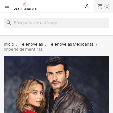
shopping_cart


(0)
search
Inicio
Telenovelas
Telenovelas Mexicanas
Imperio de mentiras