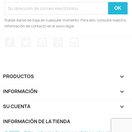
Puede darse de baja en cualquier momento. Para ello, consulte nuestra
información de contacto en el aviso legal.
Facebook
Twitter
YouTube
Pinterest
Instagram
PRODUCTOS

INFORMACIÓN

SU CUENTA

INFORMACIÓN DE LA TIENDA
keyboard_arrow_down