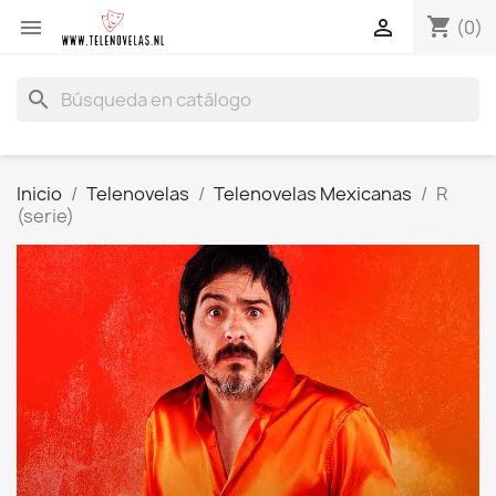
shopping_cart


(0)
search
Inicio
Telenovelas
Telenovelas Mexicanas
R
(serie)