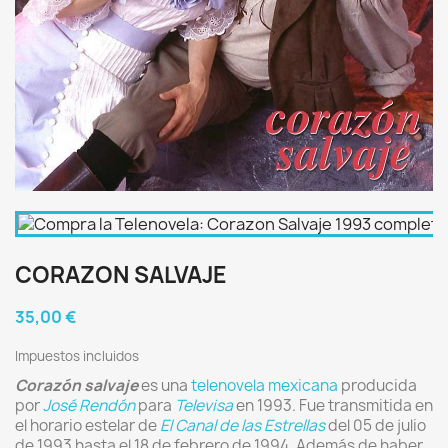
CORAZON SALVAJE
35,00 €
Impuestos incluidos
Corazón salvaje
es una
telenovela
mexicana
producida
por
José Rendón
para
Televisa
en 1993. Fue transmitida en
el horario estelar de
El Canal de las Estrellas
del 05 de julio
de 1993 hasta el 18 de febrero de 1994. Además de haber