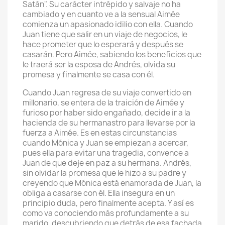
Satán". Su carácter intrépido y salvaje no ha
cambiado y en cuanto ve a la sensual Aimée
comienza un apasionado idilio con ella. Cuando
Juan tiene que salir en un viaje de negocios, le
hace prometer que lo esperará y después se
casarán. Pero Aimée, sabiendo los beneficios que
le traerá ser la esposa de Andrés, olvida su
promesa y finalmente se casa con él.
Cuando Juan regresa de su viaje convertido en
millonario, se entera de la traición de Aimée y
furioso por haber sido engañado, decide ir a la
hacienda de su hermanastro para llevarse por la
fuerza a Aimée. Es en estas circunstancias
cuando Mónica y Juan se empiezan a acercar,
pues ella para evitar una tragedia, convence a
Juan de que deje en paz a su hermana. Andrés,
sin olvidar la promesa que le hizo a su padre y
creyendo que Mónica está enamorada de Juan, la
obliga a casarse con él. Ella insegura en un
principio duda, pero finalmente acepta. Y así es
como va conociendo más profundamente a su
marido, descubriendo que detrás de esa fachada