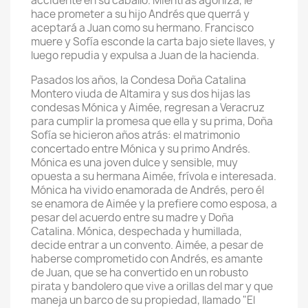
accidente en su caballo. Mientras agoniza, le
hace prometer a su hijo Andrés que querrá y
aceptará a Juan como su hermano. Francisco
muere y Sofía esconde la carta bajo siete llaves, y
luego repudia y expulsa a Juan de la hacienda.
Pasados los años, la Condesa Doña Catalina
Montero viuda de Altamira y sus dos hijas las
condesas Mónica y Aimée, regresan a Veracruz
para cumplir la promesa que ella y su prima, Doña
Sofía se hicieron años atrás: el matrimonio
concertado entre Mónica y su primo Andrés.
Mónica es una joven dulce y sensible, muy
opuesta a su hermana Aimée, frívola e interesada.
Mónica ha vivido enamorada de Andrés, pero él
se enamora de Aimée y la prefiere como esposa, a
pesar del acuerdo entre su madre y Doña
Catalina. Mónica, despechada y humillada,
decide entrar a un convento. Aimée, a pesar de
haberse comprometido con Andrés, es amante
de Juan, que se ha convertido en un robusto
pirata y bandolero que vive a orillas del mar y que
maneja un barco de su propiedad, llamado "El