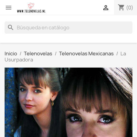
shopping_cart


(0)
search
Inicio
Telenovelas
Telenovelas Mexicanas
La
Usurpadora