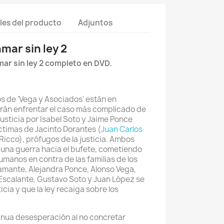
les del producto
Adjuntos
mar sin ley 2
ar sin ley 2 completo en DVD.
s de ‘Vega y Asociados’ están en
erán enfrentar el caso más complicado de
justicia por Isabel Soto y Jaime Ponce
íctimas de Jacinto Dorantes (
Juan Carlos
 Ricco), prófugos de la justicia. Ambos
una guerra hacia el bufete, cometiendo
umanos en contra de las familias de los
mante, Alejandra Ponce, Alonso Vega,
a Escalante, Gustavo Soto y Juan López se
cia y que la ley recaiga sobre los
inua desesperación al no concretar