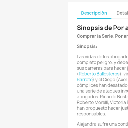
Descripción
Detal
Sinopsis de Por a
Comprar la Serie
:
Por am
Sinopsis:
Las vidas de los abogado
completo peligro, y deb
sus carreras para hacer 
(
Roberto Ballesteros
), v
Barreto
) y el Ciego (Axel
cómplices han desatado 
una serie de ataques inh
abogados. Ricardo Busta
Roberto Morelli, Victori
han propuesto hacer justi
responsables.
Alejandra sufre una cont