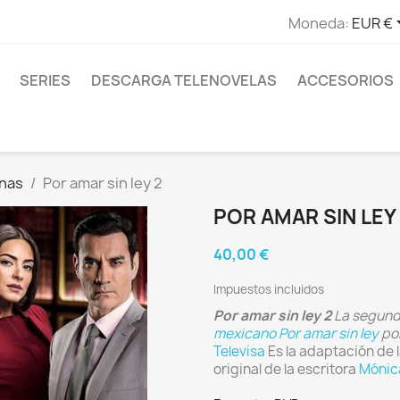
Moneda:
EUR €
SERIES
DESCARGA TELENOVELAS
ACCESORIOS
anas
Por amar sin ley 2
POR AMAR SIN LEY
40,00 €
Impuestos incluidos
Por amar sin ley 2
La segund
mexicano
Por amar sin ley
po
Televisa
Es la adaptación de 
original de la escritora
Mónic