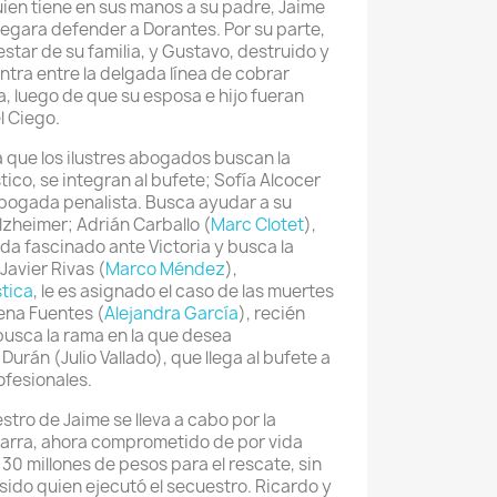
uien tiene en sus manos a su padre, Jaime
negara defender a Dorantes. Por su parte,
star de su familia, y Gustavo, destruido y
ntra entre la delgada línea de cobrar
a, luego de que su esposa e hijo fueran
l Ciego.
a que los ilustres abogados buscan la
tico, se integran al bufete; Sofía Alcocer
abogada penalista. Busca ayudar a su
zheimer; Adrián Carballo (
Marc Clotet
),
eda fascinado ante Victoria y busca la
Javier Rivas (
Marco Méndez
),
stica
, le es asignado el caso de las muertes
rena Fuentes (
Alejandra García
), recién
busca la rama en la que desea
Durán (Julio Vallado), que llega al bufete a
ofesionales.
tro de Jaime se lleva a cabo por la
barra, ahora comprometido de por vida
e 30 millones de pesos para el rescate, sin
sido quien ejecutó el secuestro. Ricardo y