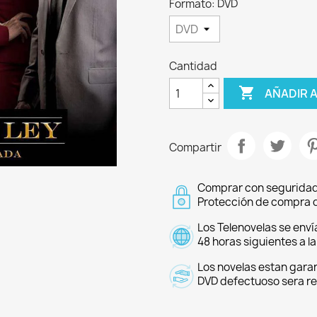
Formato: DVD
Cantidad

AÑADIR 
Compartir
Comprar con seguridad
Protección de compra d
Los Telenovelas se enví
48 horas siguientes a l
Los novelas estan garan
DVD defectuoso sera r