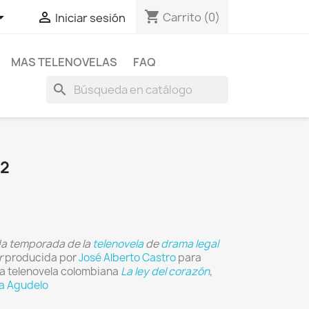
shopping_cart


Carrito
(0)
Iniciar sesión
MAS TELENOVELAS
FAQ
search
 2
a temporada de la
telenovela
de
drama legal
r
producida por
José Alberto Castro
para
la telenovela colombiana
La ley del corazón
,
a Agudelo