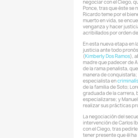
negociar con el Ciego, q
Ponce, tras que éste se 
Ricardo teme por el biene
muerto en vida, se encue
venganza y hacer justici
acribillados por orden de
En esta nueva etapa en l
justicia ante todo pronós
(
Kimberly Dos Ramos
), 
madre que padecer de Al
de la rama penalista, qu
manera de conquistarla; 
especialista en
criminalí
de la familia de Soto; Lo
graduada de la carrera, 
especializarse; y Manuel 
realizar sus prácticas pr
La negociación del secues
intervención de Carlos I
con el Ciego, tras pedirl
tener presente que él ha 