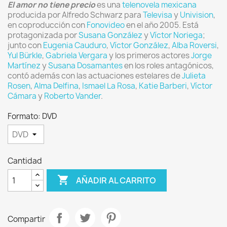
El amor no tiene precio
es una
telenovela
mexicana
producida por Alfredo Schwarz para
Televisa
y
Univision
,
en coproducción con
Fonovideo
en el año 2005. Está
protagonizada por
Susana González
y
Víctor Noriega
;
junto con
Eugenia Cauduro
,
Víctor González
,
Alba Roversi
,
Yul Bürkle
,
Gabriela Vergara
y los primeros actores
Jorge
Martínez
y
Susana Dosamantes
en los roles antagónicos,
contó además con las actuaciones estelares de
Julieta
Rosen
,
Alma Delfina
,
Ismael La Rosa
,
Katie Barberi
,
Víctor
Cámara
y
Roberto Vander
.
Formato: DVD
Cantidad

AÑADIR AL CARRITO
Compartir