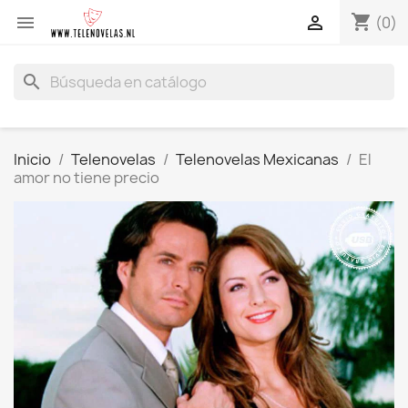
shopping_cart


(0)
search
Inicio
Telenovelas
Telenovelas Mexicanas
El
amor no tiene precio