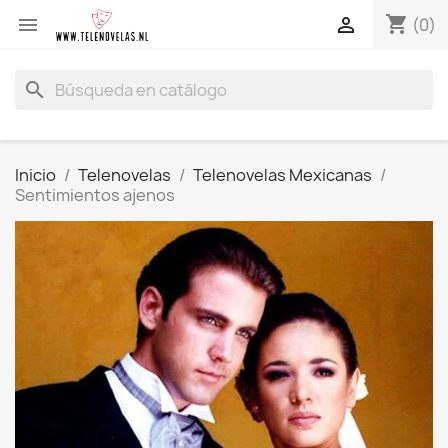
shopping_cart


(0)
search
Inicio
Telenovelas
Telenovelas Mexicanas
Sentimientos ajenos