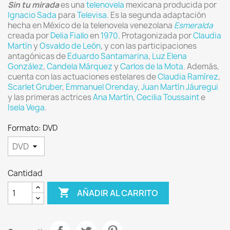
Sin tu mirada
es una
telenovela
mexicana producida por
Ignacio Sada
para
Televisa
. Es la segunda adaptación
hecha en México de la telenovela venezolana
Esmeralda
creada por
Delia Fiallo
en
1970
. Protagonizada por
Claudia
Martín
y
Osvaldo de León
, y con las participaciones
antagónicas de
Eduardo Santamarina
,
Luz Elena
González
,
Candela Márquez
y
Carlos de la Mota
. Además,
cuenta con las actuaciones estelares de
Claudia Ramírez
,
Scarlet Gruber
,
Emmanuel Orenday
,
Juan Martín Jáuregui
y las primeras actrices
Ana Martín
,
Cecilia Toussaint
e
Isela Vega
.
Formato: DVD
Cantidad

AÑADIR AL CARRITO