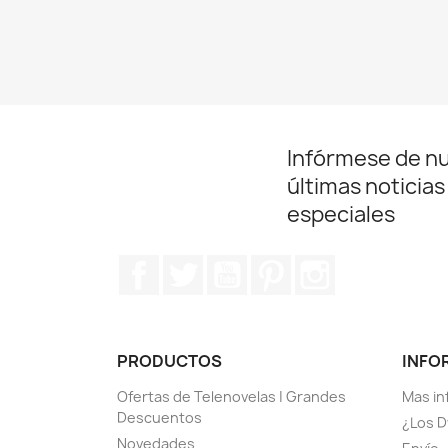
Infórmese de n
últimas noticias
especiales
Facebook
Twitter
YouTube
Pinterest
Instagram
PRODUCTOS
INFO
Ofertas de Telenovelas | Grandes
Mas in
Descuentos
¿Los D
Novedades