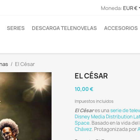
Moneda:
EUR €
SERIES
DESCARGA TELENOVELAS
ACCESORIOS
anas
El César
EL CÉSAR
10,00 €
Impuestos incluidos
El César
es una
serie de tele
Disney Media Distribution La
Space
. Basado en la vida d
Chávez
. Protagonizada por