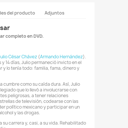
les del producto
Adjuntos
ésar
sar completo en DVD.
Julio César Chávez
(
Armando Hernández
).
 y 14 días, Julio permaneció invicto en el
 y lo tenía todo: familia, fama, dinero y
la cumbre como su caída dura. Así, Julio
egiado que lo llevó a involucrarse con
es peligrosas, a tener relaciones
rellas de televisión, codearse con las
er político mexicano y participar en un
alcohol y las drogas.
 su carrera y, casi, a su vida. Rehabilitado