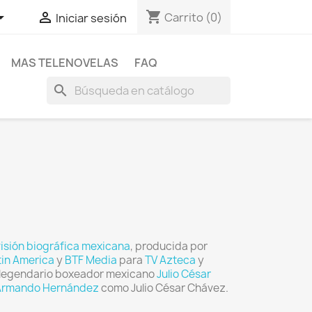
shopping_cart


Carrito
(0)
Iniciar sesión
MAS TELENOVELAS
FAQ
search
visión
biográfica
mexicana
, producida por
tin America
y
BTF Media
para
TV Azteca
y
el legendario boxeador mexicano
Julio César
Armando Hernández
como Julio César Chávez.