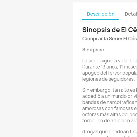
Descripción
Detal
Sinopsis de El C
Comprar la Serie: El Cé
Sinopsis:
La serie sigue la vida de
Durante 13 años, 11 meses
apogeo del fervor popular
legiones de seguidores.
Sin embargo, tan alto es 
accedió a un mundo privil
bandas de narcotraficant
amorosas con famosas est
esferas más altas del pod
torbellino de adicción al 
drogas que pondrían fin a