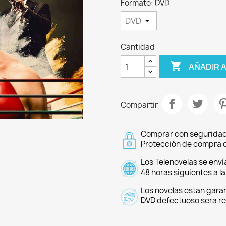
Formato: DVD
Cantidad

AÑADIR 
Compartir
Comprar con seguridad
Protección de compra d
Los Telenovelas se enví
48 horas siguientes a l
Los novelas estan garan
DVD defectuoso sera r