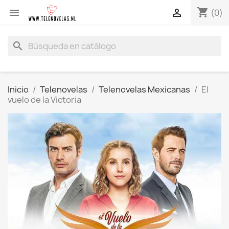
shopping_cart


(0)
search
Inicio
Telenovelas
Telenovelas Mexicanas
El
vuelo de la Victoria