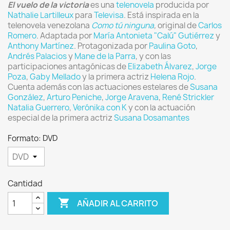
El vuelo de la victoria
es una
telenovela
producida por
Nathalie Lartilleux
para
Televisa
. Está inspirada en la
telenovela venezolana
Como tú ninguna
,
original de
Carlos
Romero
. Adaptada por
María Antonieta "Calú" Gutiérrez
y
Anthony Martínez
. Protagonizada por
Paulina Goto
,
Andrés Palacios
y
Mane de la Parra
, y con las
participaciones antagónicas de
Elizabeth Álvarez
,
Jorge
Poza
,
Gaby Mellado
y la primera actriz
Helena Rojo
.
Cuenta además con las actuaciones estelares de
Susana
González
,
Arturo Peniche
,
Jorge Aravena
,
René Strickler
Natalia Guerrero
,
Verónika con K
y con la actuación
especial de la primera actriz
Susana Dosamantes
Formato: DVD
Cantidad

AÑADIR AL CARRITO