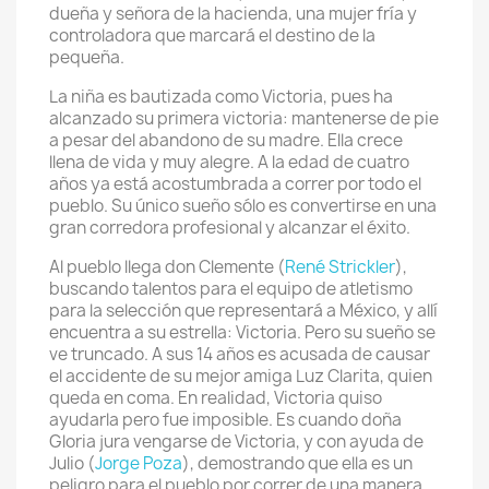
dueña y señora de la hacienda, una mujer fría y
controladora que marcará el destino de la
pequeña.
La niña es bautizada como Victoria, pues ha
alcanzado su primera victoria: mantenerse de pie
a pesar del abandono de su madre. Ella crece
llena de vida y muy alegre. A la edad de cuatro
años ya está acostumbrada a correr por todo el
pueblo. Su único sueño sólo es convertirse en una
gran corredora profesional y alcanzar el éxito.
Al pueblo llega don Clemente (
René Strickler
),
buscando talentos para el equipo de atletismo
para la selección que representará a México, y allí
encuentra a su estrella: Victoria. Pero su sueño se
ve truncado. A sus 14 años es acusada de causar
el accidente de su mejor amiga Luz Clarita, quien
queda en coma. En realidad, Victoria quiso
ayudarla pero fue imposible. Es cuando doña
Gloria jura vengarse de Victoria, y con ayuda de
Julio (
Jorge Poza
), demostrando que ella es un
peligro para el pueblo por correr de una manera