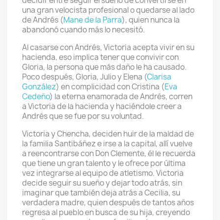
decidir entre seguir el sueño de convertirse en
una gran velocista profesional o quedarse al lado
de Andrés (
Mane de la Parra
), quien nunca la
abandonó cuando más lo necesitó.
Al casarse con Andrés, Victoria acepta vivir en su
hacienda, eso implica tener que convivir con
Gloria, la persona que más daño le ha causado.
Poco después, Gloria, Julio y Elena (
Clarisa
González
) en complicidad con Cristina (
Eva
Cedeño
) la eterna enamorada de Andrés, corren
a Victoria de la hacienda y haciéndole creer a
Andrés que se fue por su voluntad.
Victoria y Chencha, deciden huir de la maldad de
la familia Santibáñez e irse a la capital, allí vuelve
a reencontrarse con Don Clemente, él le recuerda
que tiene un gran talento y le ofrece por última
vez integrarse al equipo de atletismo. Victoria
decide seguir su sueño y dejar todo atrás, sin
imaginar que también deja atrás a Cecilia, su
verdadera madre, quien después de tantos años
regresa al pueblo en busca de su hija, creyendo