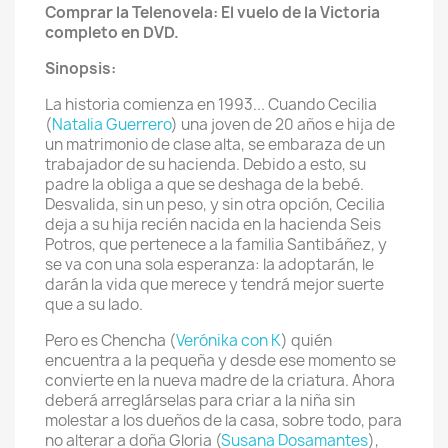
Comprar la Telenovela: El vuelo de la Victoria
completo en DVD.
Sinopsis:
La historia comienza en 1993... Cuando Cecilia
(
Natalia Guerrero
) una joven de 20 años e hija de
un matrimonio de clase alta, se embaraza de un
trabajador de su hacienda. Debido a esto, su
padre la obliga a que se deshaga de la bebé.
Desvalida, sin un peso, y sin otra opción, Cecilia
deja a su hija recién nacida en la hacienda Seis
Potros, que pertenece a la familia Santibáñez, y
se va con una sola esperanza: la adoptarán, le
darán la vida que merece y tendrá mejor suerte
que a su lado.
Pero es Chencha (
Verónika con K
) quién
encuentra a la pequeña y desde ese momento se
convierte en la nueva madre de la criatura. Ahora
deberá arreglárselas para criar a la niña sin
molestar a los dueños de la casa, sobre todo, para
no alterar a doña Gloria (
Susana Dosamantes
),