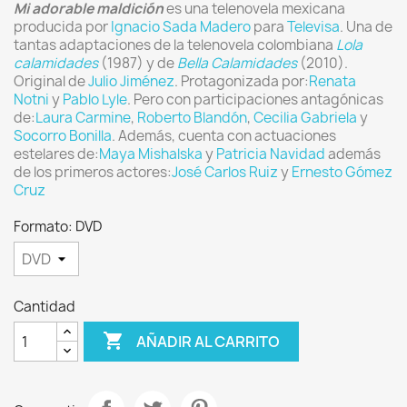
Mi adorable maldición
es una telenovela mexicana
producida por
Ignacio Sada Madero
para
Televisa
. Una de
tantas adaptaciones de la telenovela colombiana
Lola
calamidades
(1987) y de
Bella Calamidades
(2010).
Original de
Julio Jiménez
. Protagonizada por:
Renata
Notni
y
Pablo Lyle
. Pero con participaciones antagónicas
de:
Laura Carmine
,
Roberto Blandón
,
Cecilia Gabriela
y
Socorro Bonilla
. Además, cuenta con actuaciones
estelares de:
Maya Mishalska
y
Patricia Navidad
además
de los primeros actores:
José Carlos Ruiz
y
Ernesto Gómez
Cruz
Formato: DVD
Cantidad

AÑADIR AL CARRITO