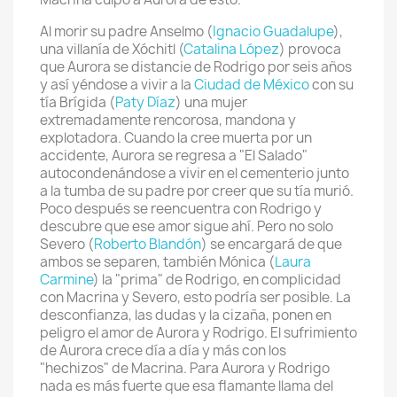
Al morir su padre Anselmo (
Ignacio Guadalupe
),
una villanía de Xóchitl (
Catalina López
) provoca
que Aurora se distancie de Rodrigo por seis años
y así yéndose a vivir a la
Ciudad de México
con su
tía Brígida (
Paty Díaz
) una mujer
extremadamente rencorosa, mandona y
explotadora. Cuando la cree muerta por un
accidente, Aurora se regresa a "El Salado"
autocondenándose a vivir en el cementerio junto
a la tumba de su padre por creer que su tía murió.
Poco después se reencuentra con Rodrigo y
descubre que ese amor sigue ahí. Pero no solo
Severo (
Roberto Blandón
) se encargará de que
ambos se separen, también Mónica (
Laura
Carmine
) la "prima" de Rodrigo, en complicidad
con Macrina y Severo, esto podría ser posible. La
desconfianza, las dudas y la cizaña, ponen en
peligro el amor de Aurora y Rodrigo. El sufrimiento
de Aurora crece día a día y más con los
"hechizos" de Macrina. Para Aurora y Rodrigo
nada es más fuerte que esa flamante llama del