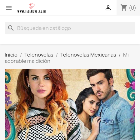
shopping_cart


(0)
search
Inicio
Telenovelas
Telenovelas Mexicanas
Mi
adorable maldición