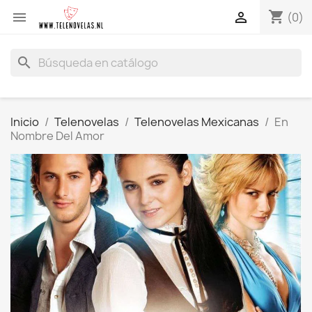
shopping_cart


(0)
search
Inicio
Telenovelas
Telenovelas Mexicanas
En
Nombre Del Amor