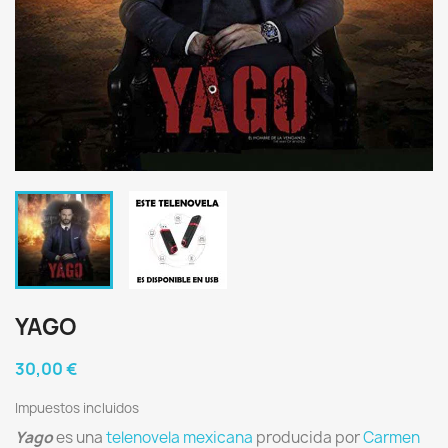
YAGO
30,00 €
Impuestos incluidos
Yago
es una
telenovela
mexicana
producida por
Carmen