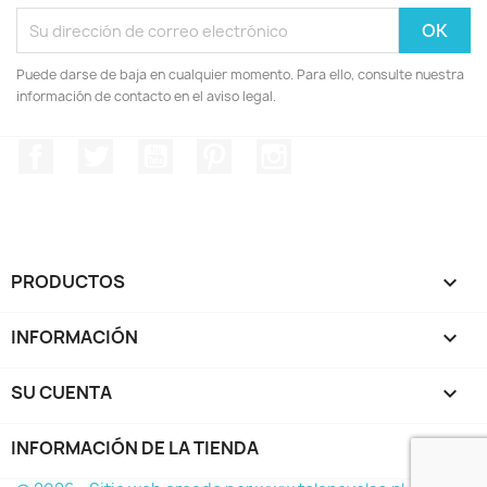
Puede darse de baja en cualquier momento. Para ello, consulte nuestra
información de contacto en el aviso legal.
Facebook
Twitter
YouTube
Pinterest
Instagram
PRODUCTOS

INFORMACIÓN

SU CUENTA

INFORMACIÓN DE LA TIENDA
keyboard_arrow_down