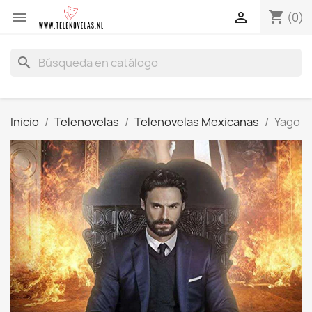
shopping_cart


(0)
search
Inicio
Telenovelas
Telenovelas Mexicanas
Yago