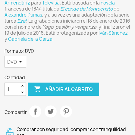
Armendáriz
para
Televisa
. Está basada en la
novela
francesa de 1844 titulada
El conde de Montecristo
de
Alexandre Dumas
,​ y a su vez es una adaptación de la serie
turca
Ezel
. La grabaciones iniciaron el 18 de enero de 2016
con el nombre de
Yago, pasión y venganza
,​ y finalizaron el
19 de julio de 2016. Está protagonizada por
Iván Sánchez
y
Gabriela de la Garza
.
Formato: DVD
Cantidad

AÑADIR AL CARRITO
Compartir
Comprar con seguridad, comprar con tranquilidad