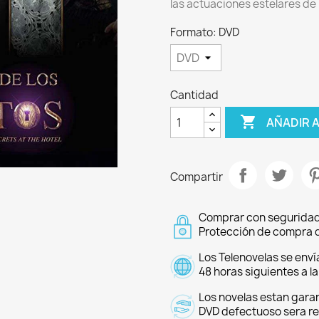
las actuaciones estelares de
Formato: DVD
Cantidad

AÑADIR 
Compartir
Comprar con seguridad
Protección de compra d
Los Telenovelas se enví
48 horas siguientes a l
Los novelas estan garan
DVD defectuoso sera r