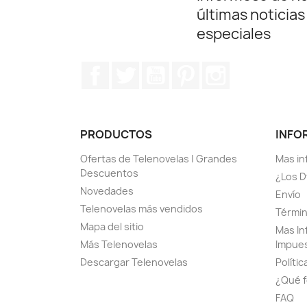
últimas noticias
especiales
Facebook
Twitter
YouTube
Pinterest
Instagram
PRODUCTOS
INFO
Ofertas de Telenovelas | Grandes
Mas in
Descuentos
¿Los D
Novedades
Envío
Telenovelas más vendidos
Términ
Mapa del sitio
Mas In
Más Telenovelas
Impue
Descargar Telenovelas
Polític
¿Qué f
FAQ