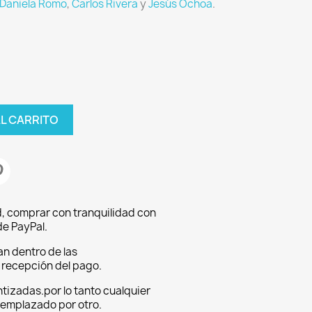
Daniela Romo
,
Carlos Rivera
y
Jesús Ochoa
.
AL CARRITO
, comprar con tranquilidad con
e PayPal.
an dentro de las
a recepción del pago.
tizadas.por lo tanto cualquier
eemplazado por otro.