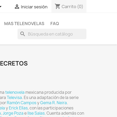
shopping_cart


Carrito
(0)
Iniciar sesión
MAS TELENOVELAS
FAQ
search
 SECRETOS
una
telenovela
mexicana producida por
ara
Televisa
. Es una adaptación de la serie
 por
Ramón Campos
y
Gema R. Neira
.
ela
y
Erick Elías
, con las participaciones
o
,
Jorge Poza
e
Ilse Salas
. Cuenta además con