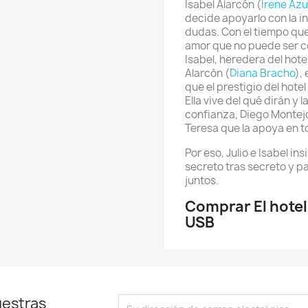
Isabel Alarcón (
Irene Azu
decide apoyarlo con la in
dudas. Con el tiempo que
amor que no puede ser c
Isabel, heredera del hote
Alarcón (
Diana Bracho
),
que el prestigio del hote
Ella vive del qué dirán 
confianza, Diego Montej
Teresa que la apoya en t
Por eso, Julio e Isabel in
secreto tras secreto y 
juntos.
Comprar El hotel
USB
uestras