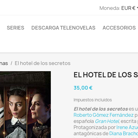
Moneda:
EUR €
SERIES
DESCARGA TELENOVELAS
ACCESORIOS
anas
El hotel de los secretos
EL HOTEL DE LOS
35,00 €
Impuestos incluidos
El hotel de los secretos
es 
Roberto Gómez Fernández
p
española
Gran Hotel
, escrita
Protagonizada por
Irene Azu
antagónicas de
Diana Brach