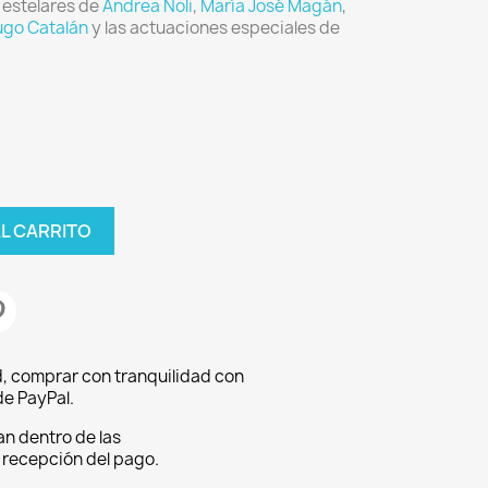
 estelares de
Andrea Noli
,
María José Magán
,
go Catalán
y las actuaciones especiales de
AL CARRITO
, comprar con tranquilidad con
e PayPal.
an dentro de las
a recepción del pago.