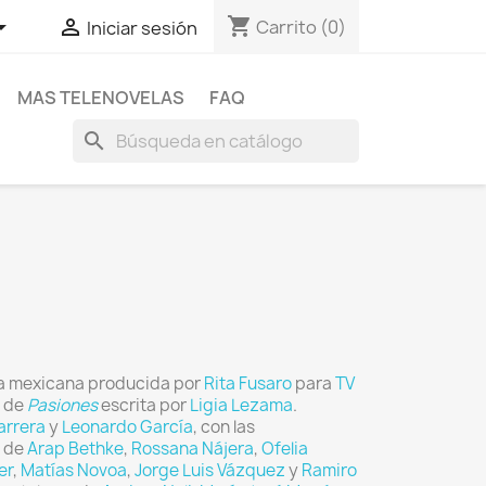
shopping_cart


Carrito
(0)
Iniciar sesión
MAS TELENOVELAS
FAQ
search
la mexicana producida por
Rita Fusaro
para
TV
n de
Pasiones
escrita por
Ligia Lezama
.
arrera
y
Leonardo García
, con las
s de
Arap Bethke
,
Rossana Nájera
,
Ofelia
er
,
Matías Novoa
,
Jorge Luis Vázquez
y
Ramiro