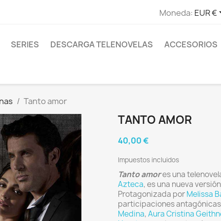
Moneda:
EUR €
SERIES
DESCARGA TELENOVELAS
ACCESORIOS
anas
Tanto amor
TANTO AMOR
40,00 €
Impuestos incluidos
Tanto amor
es una telenove
Azteca
, es una nueva versió
Protagonizada por
Melissa B
participaciones antagónica
Medina
,
Aura Cristina Geithn