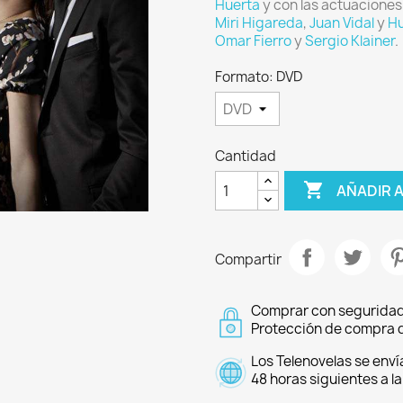
Huerta
y con las actuaciones
Miri Higareda
,
Juan Vidal
y
Hu
Omar Fierro
y
Sergio Klainer
.
Formato: DVD
Cantidad

AÑADIR 
Compartir
Comprar con seguridad
Protección de compra d
Los Telenovelas se enví
48 horas siguientes a l