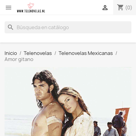
shopping_cart


(0)
search
Inicio
Telenovelas
Telenovelas Mexicanas
Amor gitano