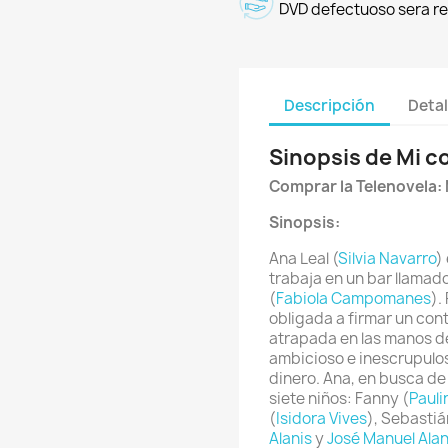
DVD defectuoso sera r
Descripción
Detal
Sinopsis de Mi c
Comprar la Telenovela:
Sinopsis:
Ana Leal (
Silvia Navarro
)
trabaja en un bar llamad
(
Fabiola Campomanes
).
obligada a firmar un con
atrapada en las manos d
ambicioso e inescrupulos
dinero. Ana, en busca d
siete niños: Fanny (
Pauli
(
Isidora Vives
), Sebastiá
Alanis
y
José Manuel Alan