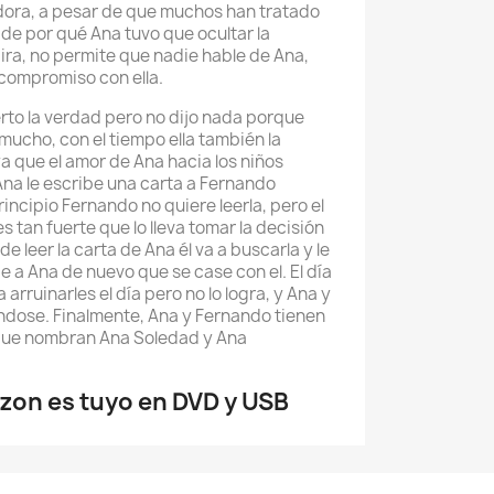
dora, a pesar de que muchos han tratado
 de por qué Ana tuvo que ocultar la
 ira, no permite que nadie hable de Ana,
compromiso con ella.
rto la verdad pero no dijo nada porque
mucho, con el tiempo ella también la
ya que el amor de Ana hacia los niños
na le escribe una carta a Fernando
rincipio Fernando no quiere leerla, pero el
s tan fuerte que lo lleva tomar la decisión
de leer la carta de Ana él va a buscarla y le
e a Ana de nuevo que se case con el. El día
 arruinarles el día pero no lo logra, y Ana y
dose. Finalmente, Ana y Fernando tienen
 que nombran Ana Soledad y Ana
zon es tuyo en DVD y USB