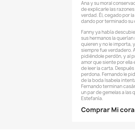
Ana y su moral conserva
de explicarle las razones
verdad. Él, cegado por la
dando por terminado su 
Fanny ya había descubie
sus hermanos la querían 
quieren y no le importa, 
siempre fue verdadero. A
pidiéndole perdón, y al p
amor que siente por ella e
de leer la carta. Después 
perdona. Fernando le pid
de la boda Isabela intenta
Fernando terminan casán
un par de gemelas a las
Estefanía.
Comprar Mi cora