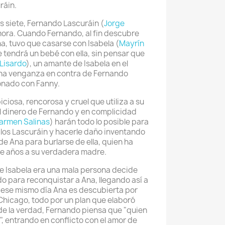
ráin.
s siete, Fernando Lascuráin (
Jorge
mora. Cuando Fernando, al fin descubre
na, tuvo que casarse con Isabela (
Mayrín
 tendrá un bebé con ella, sin pensar que
Lisardo
), un amante de Isabela en el
na venganza en contra de Fernando
onado con Fanny.
ciosa, rencorosa y cruel que utiliza a su
l dinero de Fernando y en complicidad
armen Salinas
) harán todo lo posible para
e los Lascuráin y hacerle daño inventando
de Ana para burlarse de ella, quien ha
e años a su verdadera madre.
e Isabela era una mala persona decide
do para reconquistar a Ana, llegando así a
 ese mismo día Ana es descubierta por
Chicago, todo por un plan que elaboró
 de la verdad, Fernando piensa que "quien
, entrando en conflicto con el amor de