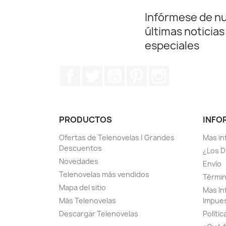
Infórmese de n
últimas noticias
especiales
Facebook
Twitter
YouTube
Pinterest
Instagram
PRODUCTOS
INFO
Ofertas de Telenovelas | Grandes
Mas in
Descuentos
¿Los D
Novedades
Envío
Telenovelas más vendidos
Términ
Mapa del sitio
Mas In
Más Telenovelas
Impue
Descargar Telenovelas
Polític