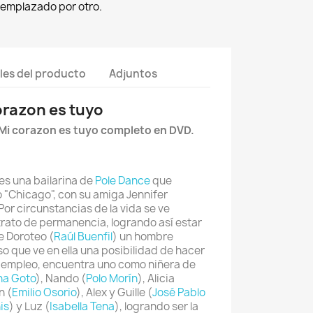
eemplazado por otro.
les del producto
Adjuntos
orazon es tuyo
 Mi corazon es tuyo completo en DVD.
 es una bailarina de
Pole Dance
que
o "Chicago", con su amiga Jennifer
 Por circunstancias de la vida se ve
trato de permanencia, logrando así estar
e Doroteo (
Raúl Buenfil
) un hombre
o que ve en ella una posibilidad de hacer
e empleo, encuentra uno como niñera de
na Goto
), Nando (
Polo Morín
), Alicia
n (
Emilio Osorio
), Alex y Guille (
José Pablo
is
) y Luz (
Isabella Tena
), logrando ser la