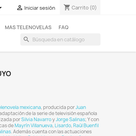
shopping_cart


Carrito
(0)
Iniciar sesión
MAS TELENOVELAS
FAQ
search
UYO
elenovela
mexicana
, producida por
Juan
 adaptación de la serie de televisión española
nizada por
Silvia Navarro
y
Jorge Salinas
; Y con
icas de
Mayrín Villanueva
,
Lisardo
,
Raúl Buenfil
linas
. Además cuenta con las actuaciones