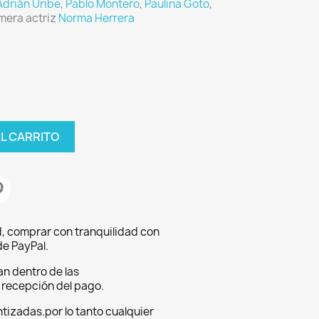
Adrián Uribe
,
Pablo Montero
,
Paulina Goto
,
imera actriz
Norma Herrera
AL CARRITO
, comprar con tranquilidad con
e PayPal.
an dentro de las
a recepción del pago.
tizadas.por lo tanto cualquier