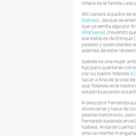
niñera de la familia Lascu
Ahí conoce al padre de lo
Salinas
), del que se ena
que ya sentía algo por A
Villanueva
) creyendo que
ese bebé es de Enrique (
pasado y quien planea u
además de estar obsesi
Isabela es una mujer ambi
hijo para quedarse con e
con su madre Yolanda (
C
sacar a Ana de la vida d
que Yolanda es la madre 
estado buscando durant
A descubrir Fernando qu
divorciarse y hace de to
pedirle matrimonio, pero
Fernando bailando en el 
Isabela. Al darse cuenta
ama no miente ni engaña"