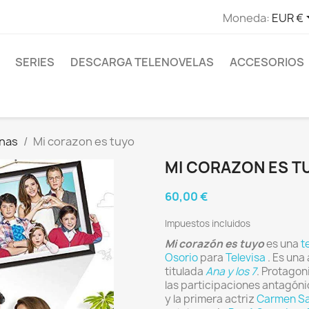
Moneda:
EUR €
SERIES
DESCARGA TELENOVELAS
ACCESORIOS
anas
Mi corazon es tuyo
MI CORAZON ES T
60,00 €
Impuestos incluidos
Mi corazón es tuyo
es una
t
Osorio
para
Televisa
. Es una
titulada
Ana y los 7
. Protago
las participaciones antagón
y la primera actriz
Carmen Sa