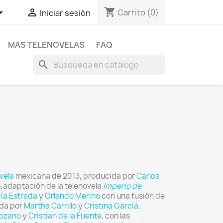
shopping_cart


Carrito
(0)
Iniciar sesión
MAS TELENOVELAS
FAQ
search
vela
mexicana de 2013, producida por
Carlos
a
,adaptación de la telenovela
Imperio de
ía Estrada
y
Orlando Merino
con una fusión de
ada por
Martha Carrillo
y
Cristina García
.
ozano
y
Cristian de la Fuente
, con las