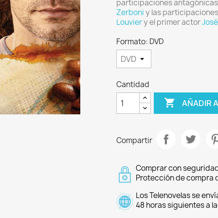
participaciones antagónica
Zerboni
y las participacione
Louvier
y el primer actor
José
Formato: DVD
Cantidad

AÑADIR 
Compartir
Comprar con seguridad
Protección de compra d
Los Telenovelas se enví
48 horas siguientes a l