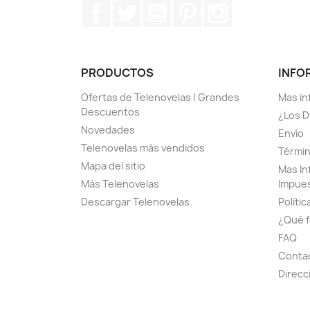
Facebook
Twitter
YouTube
Pinterest
Instagram
PRODUCTOS
INFO
Ofertas de Telenovelas | Grandes
Mas in
Descuentos
¿Los D
Novedades
Envío
Telenovelas más vendidos
Términ
Mapa del sitio
Mas In
Más Telenovelas
Impue
Descargar Telenovelas
Polític
¿Qué f
FAQ
Contac
Direcc