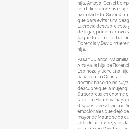
hija, Amaya. Con el tiem
son felices con sus resp
han olvidado. Sin embar
que para evitar una des
Lucrecia descubre esto 
de lugar, primero provo
segundo, en un torbellin
Florencia y David muer
hija.
Pasan 30 años, Maximilia
Amaya, la hija de Floren
Espinoza y tiene una hija
casarse con Constanza, h
destino hace de las suyas
descubre que la mujer que
Su sorpresa es enorme p
también Florencia haya s
dispuesto a saldar con 
emocionales que dejó pen
mayor de Mauro se da cu
vida de su padre, y se da
su hermano Max. Esto pro