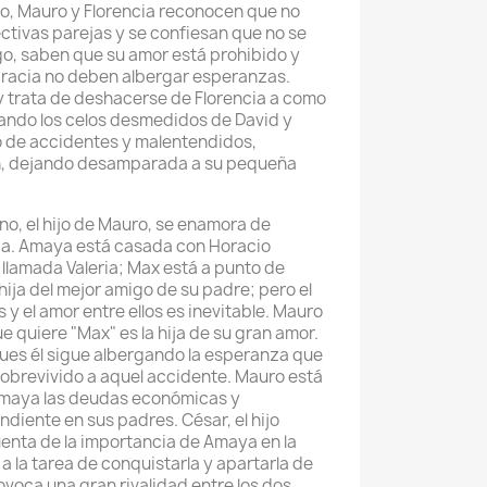
po, Mauro y Florencia reconocen que no
ectivas parejas y se confiesan que no se
go, saben que su amor está prohibido y
gracia no deben albergar esperanzas.
y trata de deshacerse de Florencia a como
cando los celos desmedidos de David y
o de accidentes y malentendidos,
en, dejando desamparada a su pequeña
no, el hijo de Mauro, se enamora de
cia. Amaya está casada con Horacio
 llamada Valeria; Max está a punto de
ija del mejor amigo de su padre; pero el
 y el amor entre ellos es inevitable. Mauro
 quiere "Max" es la hija de su gran amor.
ues él sigue albergando la esperanza que
obrevivido a aquel accidente. Mauro está
Amaya las deudas económicas y
diente en sus padres. César, el hijo
enta de la importancia de Amaya en la
 a la tarea de conquistarla y apartarla de
voca una gran rivalidad entre los dos