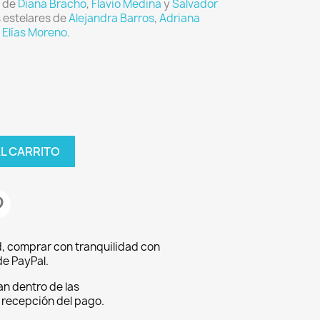
s de
Diana Bracho
,
Flavio Medina
y
Salvador
s estelares de
Alejandra Barros
,
Adriana
 Elías Moreno
.
AL CARRITO
, comprar con tranquilidad con
e PayPal.
an dentro de las
a recepción del pago.