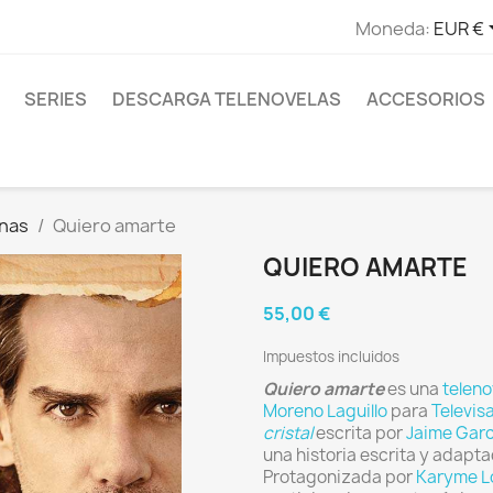
Moneda:
EUR €
SERIES
DESCARGA TELENOVELAS
ACCESORIOS
anas
Quiero amarte
QUIERO AMARTE
55,00 €
Impuestos incluidos
Quiero amarte
es una
teleno
Moreno Laguillo
para
Televis
cristal
escrita por
Jaime Garc
una historia escrita y adapt
Protagonizada por
Karyme L