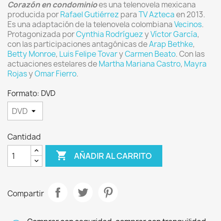
Corazón en condominio
es una telenovela mexicana
producida por
Rafael Gutiérrez
para
TV Azteca
en 2013.
Es una adaptación de la telenovela colombiana
Vecinos
.
Protagonizada por
Cynthia Rodríguez
y
Víctor García
,
con las participaciones antagónicas de
Arap Bethke
,
Betty Monroe
,
Luis Felipe Tovar
y
Carmen Beato
. Con las
actuaciones estelares de
Martha Mariana Castro
,
Mayra
Rojas
y
Omar Fierro
.
Formato: DVD
Cantidad

AÑADIR AL CARRITO
Compartir