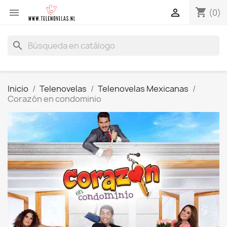
shopping_cart


(0)
search
Inicio
Telenovelas
Telenovelas Mexicanas
Corazón en condominio