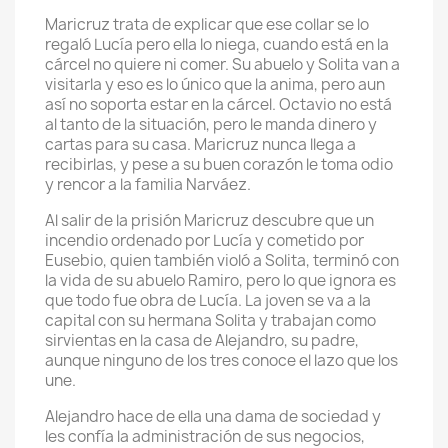
Maricruz trata de explicar que ese collar se lo
regaló Lucía pero ella lo niega, cuando está en la
cárcel no quiere ni comer. Su abuelo y Solita van a
visitarla y eso es lo único que la anima, pero aun
así no soporta estar en la cárcel. Octavio no está
al tanto de la situación, pero le manda dinero y
cartas para su casa. Maricruz nunca llega a
recibirlas, y pese a su buen corazón le toma odio
y rencor a la familia Narváez.
Al salir de la prisión Maricruz descubre que un
incendio ordenado por Lucía y cometido por
Eusebio, quien también violó a Solita, terminó con
la vida de su abuelo Ramiro, pero lo que ignora es
que todo fue obra de Lucía. La joven se va a la
capital con su hermana Solita y trabajan como
sirvientas en la casa de Alejandro, su padre,
aunque ninguno de los tres conoce el lazo que los
une.
Alejandro hace de ella una dama de sociedad y
les confía la administración de sus negocios,