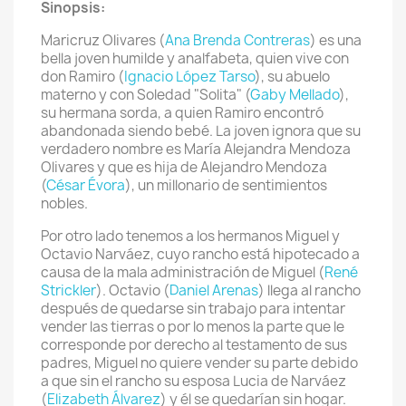
Sinopsis:
Maricruz Olivares (
Ana Brenda Contreras
) es una
bella joven humilde y analfabeta, quien vive con
don Ramiro (
Ignacio López Tarso
), su abuelo
materno y con Soledad "Solita" (
Gaby Mellado
),
su hermana sorda, a quien Ramiro encontró
abandonada siendo bebé. La joven ignora que su
verdadero nombre es María Alejandra Mendoza
Olivares y que es hija de Alejandro Mendoza
(
César Évora
), un millonario de sentimientos
nobles.
Por otro lado tenemos a los hermanos Miguel y
Octavio Narváez, cuyo rancho está hipotecado a
causa de la mala administración de Miguel (
René
Strickler
). Octavio (
Daniel Arenas
) llega al rancho
después de quedarse sin trabajo para intentar
vender las tierras o por lo menos la parte que le
corresponde por derecho al testamento de sus
padres, Miguel no quiere vender su parte debido
a que sin el rancho su esposa Lucia de Narváez
(
Elizabeth Álvarez
) y él se quedarían sin hogar.