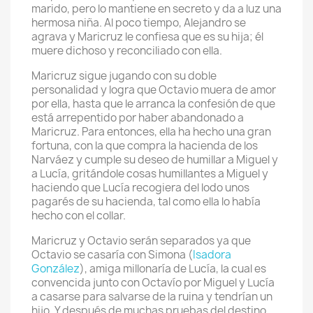
marido, pero lo mantiene en secreto y da a luz una
hermosa niña. Al poco tiempo, Alejandro se
agrava y Maricruz le confiesa que es su hija; él
muere dichoso y reconciliado con ella.
Maricruz sigue jugando con su doble
personalidad y logra que Octavio muera de amor
por ella, hasta que le arranca la confesión de que
está arrepentido por haber abandonado a
Maricruz. Para entonces, ella ha hecho una gran
fortuna, con la que compra la hacienda de los
Narváez y cumple su deseo de humillar a Miguel y
a Lucía, gritándole cosas humillantes a Miguel y
haciendo que Lucía recogiera del lodo unos
pagarés de su hacienda, tal como ella lo había
hecho con el collar.
Maricruz y Octavio serán separados ya que
Octavio se casaría con Simona (
Isadora
González
), amiga millonaría de Lucía, la cual es
convencida junto con Octavío por Miguel y Lucía
a casarse para salvarse de la ruina y tendrían un
hijo. Y después de muchas pruebas del destino,