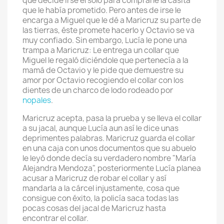
que decide irse él solo para comprarle la casita
que le había prometido. Pero antes de irse le
encarga a Miguel que le dé a Maricruz su parte de
las tierras, éste promete hacerlo y Octavio se va
muy confiado. Sin embargo, Lucía le pone una
trampa a Maricruz: Le entrega un collar que
Miguel le regaló diciéndole que pertenecía a la
mamá de Octavio y le pide que demuestre su
amor por Octavio recogiendo el collar con los
dientes de un charco de lodo rodeado por
nopales
.
Maricruz acepta, pasa la prueba y se lleva el collar
a su jacal, aunque Lucía aun así le dice unas
deprimentes palabras. Maricruz guarda el collar
en una caja con unos documentos que su abuelo
le leyó donde decía su verdadero nombre "María
Alejandra Mendoza", posteriormente Lucía planea
acusar a Maricruz de robar el collar y así
mandarla a la cárcel injustamente, cosa que
consigue con éxito, la policía saca todas las
pocas cosas del jacal de Maricruz hasta
encontrar el collar.