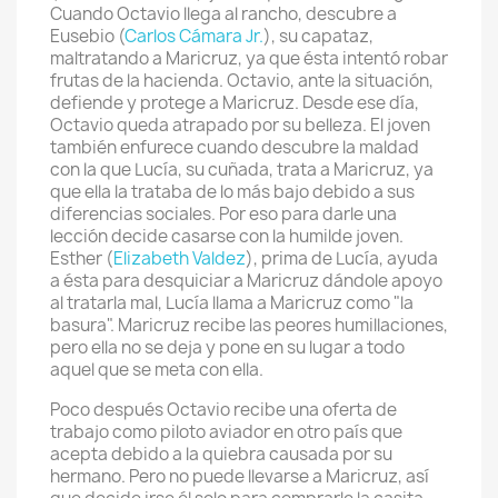
Cuando Octavio llega al rancho, descubre a
Eusebio (
Carlos Cámara Jr.
), su capataz,
maltratando a Maricruz, ya que ésta intentó robar
frutas de la hacienda. Octavio, ante la situación,
defiende y protege a Maricruz. Desde ese día,
Octavio queda atrapado por su belleza. El joven
también enfurece cuando descubre la maldad
con la que Lucía, su cuñada, trata a Maricruz, ya
que ella la trataba de lo más bajo debido a sus
diferencias sociales. Por eso para darle una
lección decide casarse con la humilde joven.
Esther (
Elizabeth Valdez
), prima de Lucía, ayuda
a ésta para desquiciar a Maricruz dándole apoyo
al tratarla mal, Lucía llama a Maricruz como "la
basura". Maricruz recibe las peores humillaciones,
pero ella no se deja y pone en su lugar a todo
aquel que se meta con ella.
Poco después Octavio recibe una oferta de
trabajo como piloto aviador en otro país que
acepta debido a la quiebra causada por su
hermano. Pero no puede llevarse a Maricruz, así