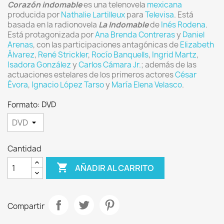
Corazón indomable
es una telenovela
mexicana
producida por
Nathalie Lartilleux
para
Televisa
. Está
basada en la radionovela
La Indomable
de
Inés Rodena
.
Está protagonizada por
Ana Brenda Contreras
y
Daniel
Arenas
, con las participaciones antagónicas de
Elizabeth
Álvarez
,
René Strickler
,
Rocío Banquells
,
Ingrid Martz
,
Isadora González
y
Carlos Cámara Jr.
; además de las
actuaciones estelares de los primeros actores
César
Évora
,
Ignacio López Tarso
y
María Elena Velasco
.
Formato: DVD
Cantidad

AÑADIR AL CARRITO
Compartir