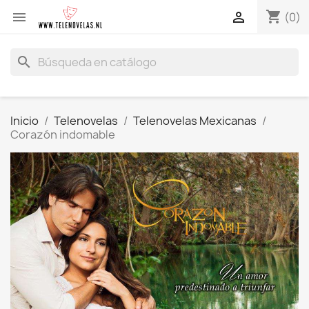
shopping_cart


(0)
search
Inicio
Telenovelas
Telenovelas Mexicanas
Corazón indomable