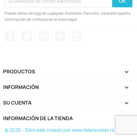
Puede darse de baja en cualquier momento. Para ello, consulte nuestra
información de contacto en el aviso legal.
Facebook
Twitter
YouTube
Pinterest
Instagram
PRODUCTOS

INFORMACIÓN

SU CUENTA

INFORMACIÓN DE LA TIENDA
keyboard_arrow_down
© 2026 - Sitio web creado por www.telenovelas.nl