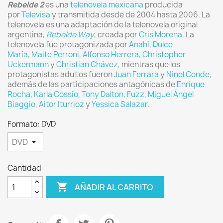
Rebelde 2
es una
telenovela
mexicana
producida
por
Televisa
y transmitida desde de 2004 hasta 2006. La
telenovela es una adaptación de la telenovela original
argentina,
Rebelde Way
, creada por
Cris Morena
. La
telenovela fue protagonizada por
Anahí
,
Dulce
María
,
Maite Perroni
,
Alfonso Herrera
,
Christopher
Uckermann
y
Christian Chávez
, mientras que los
protagonistas adultos fueron
Juan Ferrara
y
Ninel Conde
,
además de las participaciones antagónicas de
Enrique
Rocha
,
Karla Cossío
,
Tony Dalton
,
Fuzz
,
Miguel Ángel
Biaggio
,
Aitor Iturrioz
y
Yessica Salazar
.
Formato: DVD
Cantidad

AÑADIR AL CARRITO