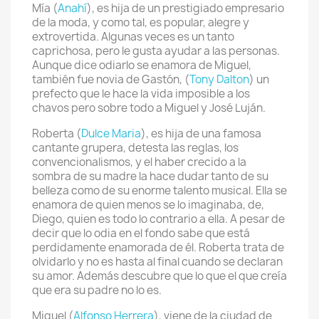
Mía (
Anahí
), es hija de un prestigiado empresario
de la moda, y como tal, es popular, alegre y
extrovertida. Algunas veces es un tanto
caprichosa, pero le gusta ayudar a las personas.
Aunque dice odiarlo se enamora de Miguel,
también fue novia de Gastón, (
Tony Dalton
) un
prefecto que le hace la vida imposible a los
chavos pero sobre todo a Miguel y José Luján.
Roberta (
Dulce Maria
), es hija de una famosa
cantante grupera, detesta las reglas, los
convencionalismos, y el haber crecido a la
sombra de su madre la hace dudar tanto de su
belleza como de su enorme talento musical. Ella se
enamora de quien menos se lo imaginaba, de,
Diego, quien es todo lo contrario a ella. A pesar de
decir que lo odia en el fondo sabe que está
perdidamente enamorada de él. Roberta trata de
olvidarlo y no es hasta al final cuando se declaran
su amor. Además descubre que lo que el que creía
que era su padre no lo es.
Miguel (
Alfonso Herrera
), viene de la ciudad de