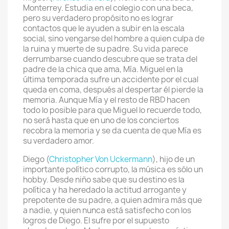
Monterrey. Estudia en el colegio con una beca,
pero su verdadero propósito no es lograr
contactos que le ayuden a subir en la escala
social, sino vengarse del hombre a quien culpa de
la ruina y muerte de su padre. Su vida parece
derrumbarse cuando descubre que se trata del
padre de la chica que ama, Mía. Miguel en la
última temporada sufre un accidente por el cual
queda en coma, después al despertar él pierde la
memoria. Aunque Mía y el resto de RBD hacen
todo lo posible para que Miguel lo recuerde todo,
no será hasta que en uno de los conciertos
recobra la memoria y se da cuenta de que Mía es
su verdadero amor.
Diego (
Christopher Von Uckermann
), hijo de un
importante político corrupto, la música es sólo un
hobby. Desde niño sabe que su destino es la
política y ha heredado la actitud arrogante y
prepotente de su padre, a quien admira más que
a nadie, y quien nunca está satisfecho con los
logros de Diego. El sufre por el supuesto