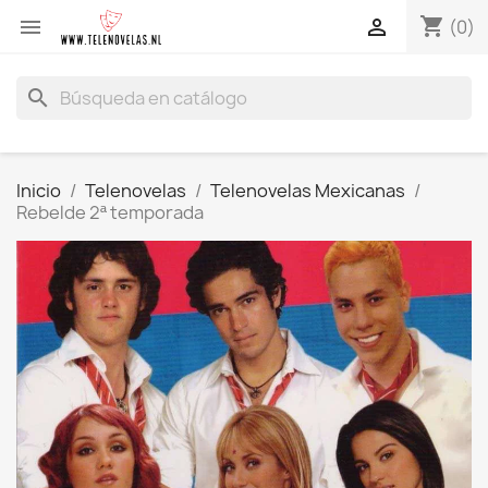
shopping_cart


(0)
search
Inicio
Telenovelas
Telenovelas Mexicanas
Rebelde 2ª temporada