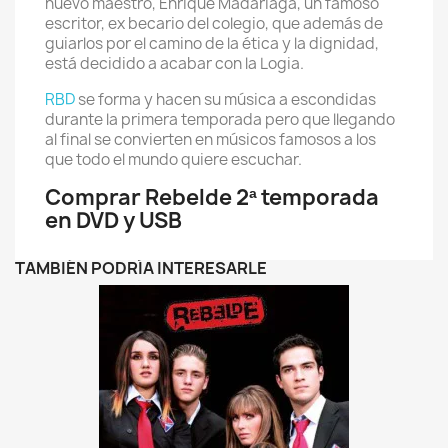
nuevo maestro, Enrique Madariaga, un famoso
escritor, ex becario del colegio, que además de
guiarlos por el camino de la ética y la dignidad,
está decidido a acabar con la Logia.
RBD
se forma y hacen su música a escondidas
durante la primera temporada pero que llegando
al final se convierten en músicos famosos a los
que todo el mundo quiere escuchar.
Comprar Rebelde 2ª temporada
en DVD y USB
TAMBIÉN PODRÍA INTERESARLE