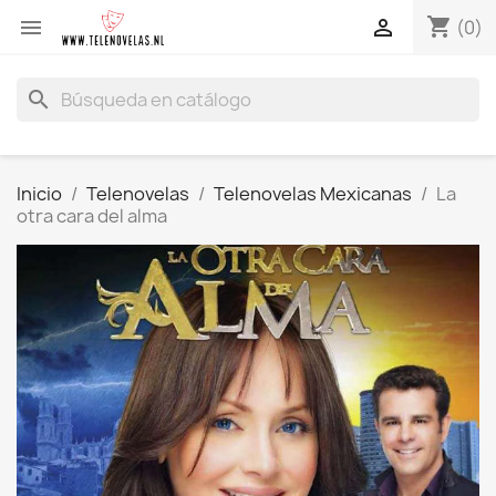
shopping_cart


(0)
search
Inicio
Telenovelas
Telenovelas Mexicanas
La
otra cara del alma