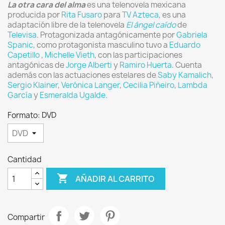
La otra cara del alma
es una telenovela mexicana
producida por
Rita Fusaro
para
TV Azteca
, es una
adaptación libre de la telenovela
El ángel caído
de
Televisa
. Protagonizada antagónicamente por
Gabriela
Spanic
, como protagonista masculino tuvo a
Eduardo
Capetillo
,
Michelle Vieth
, con las participaciones
antagónicas de
Jorge Alberti
y
Ramiro Huerta
. Cuenta
además con las actuaciones estelares de
Saby Kamalich
,
Sergio Klainer
,
Verónica Langer
,
Cecilia Piñeiro
,
Lambda
García
y
Esmeralda Ugalde
.
Formato: DVD
Cantidad

AÑADIR AL CARRITO
Compartir