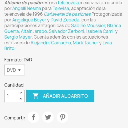
Abismo de pasión
es una
telenovela
mexicana producida
por
Angelli Nesma
para
Televisa
, adaptación de la
telenovela de 1996
Cañaveral de pasiones
Protagonizada
por
Angelique Boyer
y
David Zepeda
, con las
participaciones antagónicas de
Sabine Moussier
,
Blanca
Guerra
,
Altair Jarabo
,
Salvador Zerboni
,
Isabella Camil
y
Sergio Mayer
. Cuenta además con las actuaciones
estelares de
Alejandro Camacho
,
Mark Tacher
y
Livia
Brito
.
Formato: DVD
Cantidad

AÑADIR AL CARRITO
Compartir