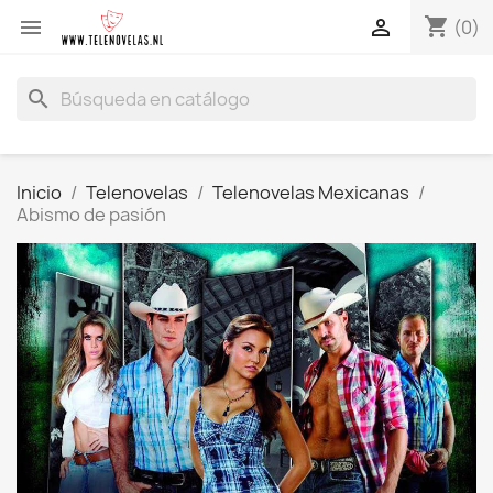
shopping_cart


(0)
search
Inicio
Telenovelas
Telenovelas Mexicanas
Abismo de pasión