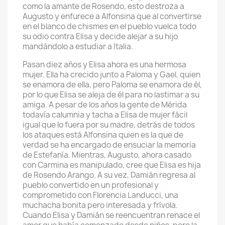
como la amante de Rosendo, esto destroza a
Augusto y enfurece a Alfonsina que al convertirse
en el blanco de chismes en el pueblo vuelca todo
su odio contra Elisa y decide alejar a su hijo
mandándolo a estudiar a Italia.
Pasan diez años y Elisa ahora es una hermosa
mujer. Ella ha crecido junto a Paloma y Gael, quien
se enamora de ella, pero Paloma se enamora de él,
por lo que Elisa se aleja de él para no lastimar a su
amiga. A pesar de los años la gente de Mérida
todavía calumnia y tacha a Elisa de mujer fácil
igual que lo fuera por su madre, detrás de todos
los ataques está Alfonsina quien es la que de
verdad se ha encargado de ensuciar la memoria
de Estefanía. Mientras, Augusto, ahora casado
con Carmina es manipulado, cree que Elisa es hija
de Rosendo Arango. A su vez, Damián regresa al
pueblo convertido en un profesional y
comprometido con Florencia Landucci, una
muchacha bonita pero interesada y frívola.
Cuando Elisa y Damián se reencuentran renace el