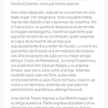
familia Elizondo, unos parientes lejanos.
Diez años después, Julia se ha convertido en una
bella mujer. Por desgracia, todo el pueblo habla
mal de ella debido a las calumnias de Josefina. Por
si fuera poco, su padre la desprecia al ver en ella
la imagen de Margarita, mientras que tiene que
soportar el odio de su tía Dinorah, quién además
la culpa de la muerte de un hijo que
supuestamente iba a tener de Fausto. Lo cierto es
que el hijo de Dinorah era en realidad de Amador.
Los únicos apoyos de Julia son su mejor amiga
Mireya (nieta de Remedios), su nana Prudencia y
sus padrinos Don Samuel Aldapa y su esposa
Amalia, que ven a Julia como una hija. Además
también está Juan de Dios, quien ama
profundamente a Julia. Ella lo rechaza, pues lo ve
como a un hermano, además de que sabe los
sentimientos que Mireya alberga hacia él.
Una noche, Pablo regresa a San Benito luego de
su larga ausencia. Pablo regresa al pueblo con la
intención de comunicarle a su madre su futura