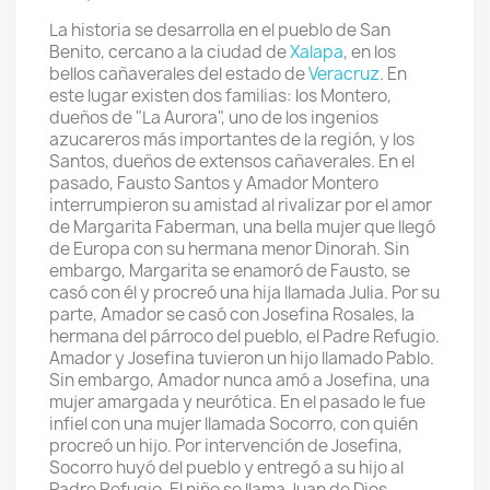
La historia se desarrolla en el pueblo de San
Benito, cercano a la ciudad de
Xalapa
, en los
bellos cañaverales del estado de
Veracruz
. En
este lugar existen dos familias: los Montero,
dueños de "La Aurora", uno de los ingenios
azucareros más importantes de la región, y los
Santos, dueños de extensos cañaverales. En el
pasado, Fausto Santos y Amador Montero
interrumpieron su amistad al rivalizar por el amor
de Margarita Faberman, una bella mujer que llegó
de Europa con su hermana menor Dinorah. Sin
embargo, Margarita se enamoró de Fausto, se
casó con él y procreó una hija llamada Julia. Por su
parte, Amador se casó con Josefina Rosales, la
hermana del párroco del pueblo, el Padre Refugio.
Amador y Josefina tuvieron un hijo llamado Pablo.
Sin embargo, Amador nunca amó a Josefina, una
mujer amargada y neurótica. En el pasado le fue
infiel con una mujer llamada Socorro, con quién
procreó un hijo. Por intervención de Josefina,
Socorro huyó del pueblo y entregó a su hijo al
Padre Refugio. El niño se llama Juan de Dios.