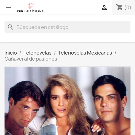
shopping_cart


(0)
search
Inicio
Telenovelas
Telenovelas Mexicanas
Cañaveral de pasiones