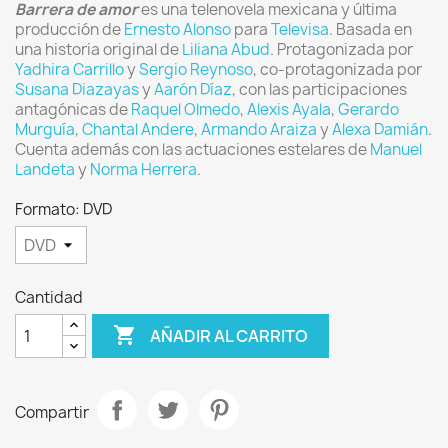
Barrera de amor
es una telenovela mexicana y última
producción de
Ernesto Alonso
para
Televisa
. Basada en
una historia original de
Liliana Abud
. Protagonizada por
Yadhira Carrillo
y
Sergio Reynoso
, co-protagonizada por
Susana Diazayas
y
Aarón Díaz
, con las participaciones
antagónicas de
Raquel Olmedo
,
Alexis Ayala
,
Gerardo
Murguía
,
Chantal Andere
,
Armando Araiza
y
Alexa Damián
.
Cuenta además con las actuaciones estelares de
Manuel
Landeta
y
Norma Herrera
.
Formato: DVD
Cantidad

AÑADIR AL CARRITO
Compartir