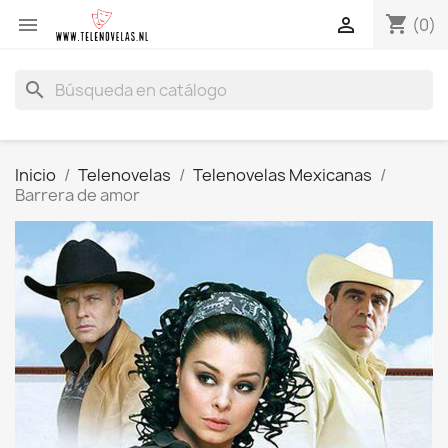
shopping_cart


(0)
search
Inicio
Telenovelas
Telenovelas Mexicanas
Barrera de amor