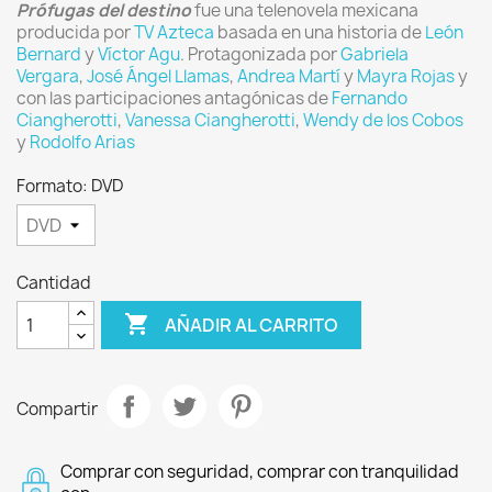
Prófugas del destino
fue una telenovela mexicana
producida por
TV Azteca
basada en una historia de
León
Bernard
y
Víctor Agu
. Protagonizada por
Gabriela
Vergara
,
José Ángel Llamas
,
Andrea Martí
y
Mayra Rojas
y
con las participaciones antagónicas de
Fernando
Ciangherotti
,
Vanessa Ciangherotti
,
Wendy de los Cobos
y
Rodolfo Arias
Formato: DVD
Cantidad

AÑADIR AL CARRITO
Compartir
Comprar con seguridad, comprar con tranquilidad