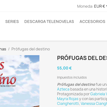
Moneda:
EUR €
SERIES
DESCARGA TELENOVELAS
ACCESORIOS
anas
Prófugas del destino
PRÓFUGAS DEL DE
55,00 €
Impuestos incluidos
Prófugas del destino
fue un
Azteca
basada en una histor
Protagonizada por
Gabriela 
Mayra Rojas
y con las parti
Ciangherotti
,
Vanessa Ciangh