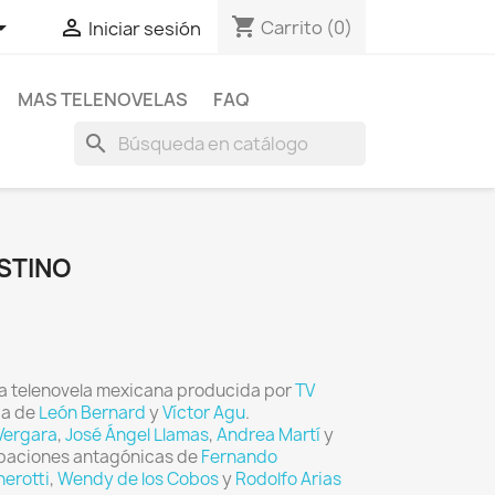
shopping_cart


Carrito
(0)
Iniciar sesión
MAS TELENOVELAS
FAQ
search
STINO
a telenovela mexicana producida por
TV
ia de
León Bernard
y
Víctor Agu
.
Vergara
,
José Ángel Llamas
,
Andrea Martí
y
cipaciones antagónicas de
Fernando
erotti
,
Wendy de los Cobos
y
Rodolfo Arias