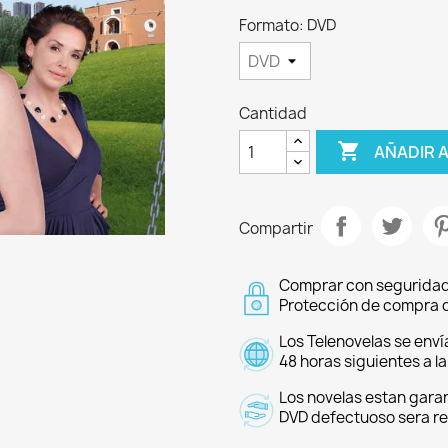
Formato: DVD
Cantidad

AÑADIR 
Compartir
Comprar con seguridad
Protección de compra d
Los Telenovelas se enví
48 horas siguientes a l
Los novelas estan garan
DVD defectuoso sera r