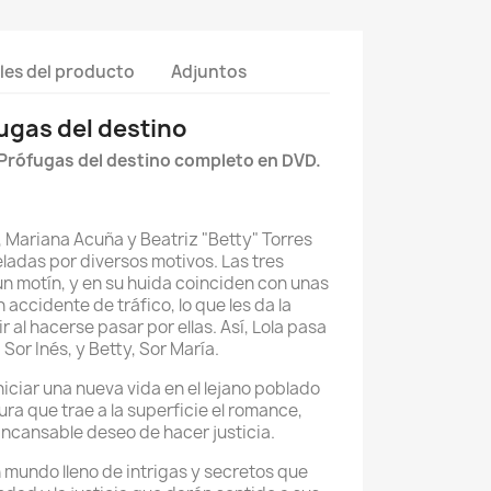
les del producto
Adjuntos
ugas del destino
 Prófugas del destino completo en DVD.
, Mariana Acuña y Beatriz "Betty" Torres
ladas por diversos motivos. Las tres
n motín, y en su huida coinciden con unas
accidente de tráfico, lo que les da la
 al hacerse pasar por ellas. Así, Lola pasa
 Sor Inés, y Betty, Sor María.
iniciar una nueva vida en el lejano poblado
ra que trae a la superficie el romance,
 incansable deseo de hacer justicia.
n mundo lleno de intrigas y secretos que