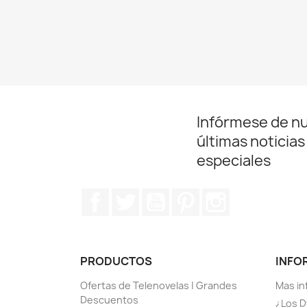
Infórmese de n
últimas noticias
especiales
Facebook
Twitter
YouTube
Pinterest
Instagram
PRODUCTOS
INFO
Ofertas de Telenovelas | Grandes
Mas in
Descuentos
¿Los D