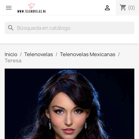
shopping_cart


(0)
search
Inicio
Telenovelas
Telenovelas Mexicanas
Teresa