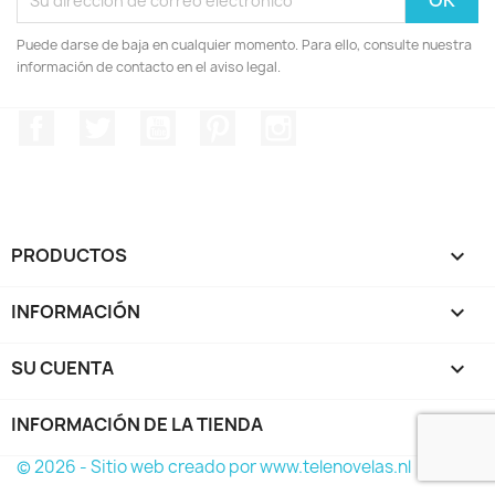
Puede darse de baja en cualquier momento. Para ello, consulte nuestra
información de contacto en el aviso legal.
Facebook
Twitter
YouTube
Pinterest
Instagram
PRODUCTOS

INFORMACIÓN

SU CUENTA

INFORMACIÓN DE LA TIENDA
keyboard_arrow_down
© 2026 - Sitio web creado por www.telenovelas.nl