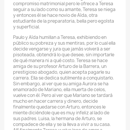
compromiso matrimonial pero le ofrece a Teresa
seguir a su lado como su amante, Teresa se niega
y entonces él se hace novio de Aída, otra
estudiante de la preparatoria, bella pero egoísta
y superficial.
Paulo y Aída humillan a Teresa, exhibiendo en
público su pobreza y sus mentiras, por lo cual ella
decide vengarse y jura que jamás volverá a ser
pisoteada, obtendrá lo que desee, sin importarle
de qué manera ni a qué costo. Teresa se hace
amiga de su profesor Arturo de la Barrera, un
prestigioso abogado, quien acepta pagarle su
carrera. Ella se dedica sutilmente a conquistarlo.
Sin embargo, al ver que su amiga Aurora se ha
enamorado de Mariano, ella muerta de celos,
vuelve con él. Pero al ver que Mariano se tardará
mucho en hacer carrera y dinero, decide
finalmente quedarse con Arturo, entonces le
miente diciéndole que es muy infeliz al lado de
sus padres. Luisa, la hermana de Arturo, se
compadece de ella y se la lleva a vivir a su casa.