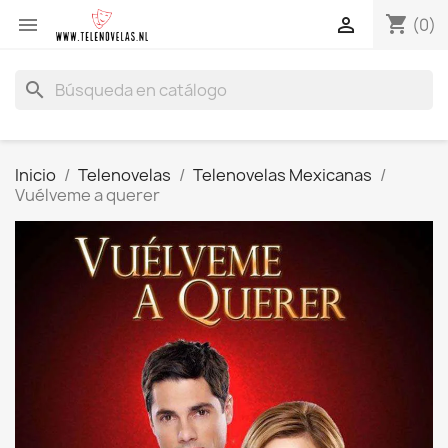
shopping_cart


(0)
search
Inicio
Telenovelas
Telenovelas Mexicanas
Vuélveme a querer