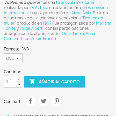
Vuélveme a querer
fue una
telenovela
mexicana
realizada por
TV Azteca
en colaboración con
Venevisión
Internacional
, bajo la producción de
Alicia Ávila
. Se trata
de un remake de la telenovela venezolana "
Destino de
mujer
" producida en
1997
.Fue protagonizada por
Mariana
Torres
y
Jorge Alberti
, con las participaciones
antagónicas de el primer actor
Omar Fierro
,
Anna
Ciocchetti
,
José Luis Franco
.
Formato: DVD
Cantidad

AÑADIR AL CARRITO
Compartir