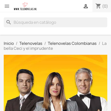
shopping_cart


(0)
search
Inicio
Telenovelas
Telenovelas Colombianas
La
bella Ceci y el imprudente