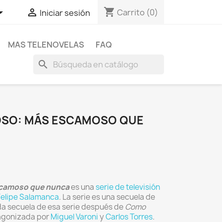
shopping_cart


Carrito
(0)
Iniciar sesión
MAS TELENOVELAS
FAQ
search
OSO: MÁS ESCAMOSO QUE
scamoso que nunca
es una
serie de televisión
Felipe Salamanca
. La serie es una secuela de
nda secuela de esa serie después de
Como
tagonizada por
Miguel Varoni
y
Carlos Torres
.