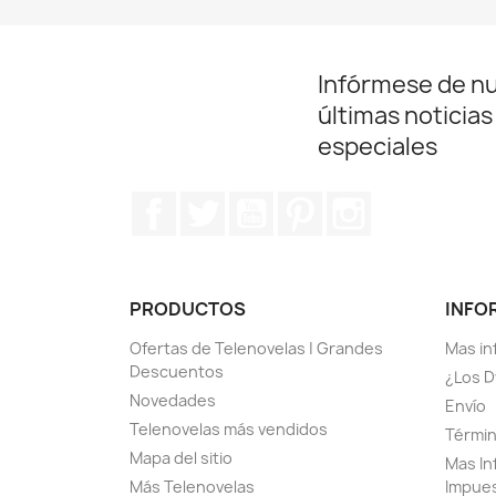
Infórmese de n
últimas noticias
especiales
Facebook
Twitter
YouTube
Pinterest
Instagram
PRODUCTOS
INFO
Ofertas de Telenovelas | Grandes
Mas in
Descuentos
¿Los D
Novedades
Envío
Telenovelas más vendidos
Términ
Mapa del sitio
Mas In
Más Telenovelas
Impue