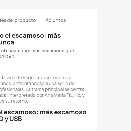
les del producto
Adjuntos
ro el escamoso: más
unca
ro el escamoso: más escamoso que
 Y DVD.
 la vida de Pedro tras su regreso a
años, enfrentándose a una serie de
ofesionales. La trama principal se centra
da, interpretada por Ana María Trujillo, y
de su retorno.
el escamoso: más escamoso
D y USB