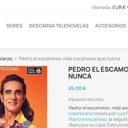
Moneda:
EUR €
SERIES
DESCARGA TELENOVELAS
ACCESORIOS
bianas
Pedro el escamoso: más escamoso que nunca
PEDRO EL ESCAM
NUNCA
25,00 €
Impuestos incluidos
Pedro el escamoso: más e
colombiana
creada por
Luis 
Pedro el escamoso
, la segu
Pedro por su casa
. Está pro