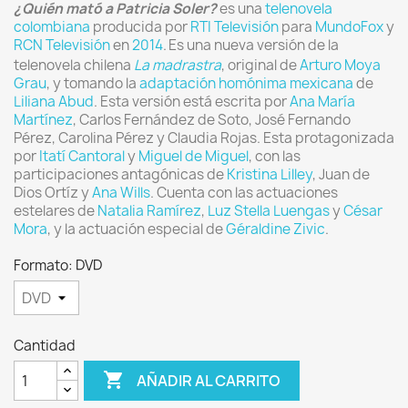
¿Quién mató a Patricia Soler?
es una
telenovela
colombiana
producida por
RTI Televisión
para
MundoFox
y
RCN Televisión
en
2014
.
Es una nueva versión de la
telenovela chilena
La madrastra
, original de
Arturo Moya
Grau
, y tomando la
adaptación homónima mexicana
de
Liliana Abud
. Esta versión está escrita por
Ana María
Martínez
, Carlos Fernández de Soto, José Fernando
Pérez, Carolina Pérez y Claudia Rojas. Esta protagonizada
por
Itatí Cantoral
y
Miguel de Miguel
, con las
participaciones antagónicas de
Kristina Lilley
, Juan de
Dios Ortíz y
Ana Wills
. Cuenta con las actuaciones
estelares de
Natalia Ramírez
,
Luz Stella Luengas
y
César
Mora
, y la actuación especial de
Géraldine Zivic
.
Formato: DVD
Cantidad

AÑADIR AL CARRITO