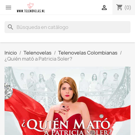
shopping_cart


(0)
search
Inicio
Telenovelas
Telenovelas Colombianas
¿Quién mató a Patricia Soler?