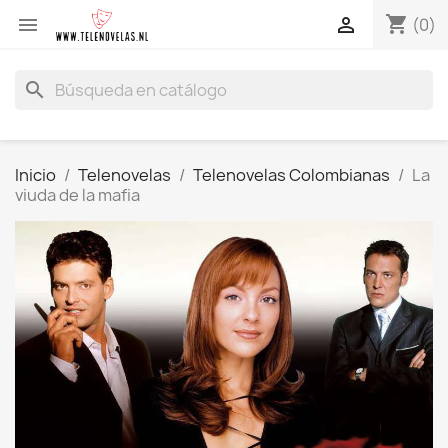
shopping_cart


(0)
search
Inicio
Telenovelas
Telenovelas Colombianas
La
viuda de la mafia