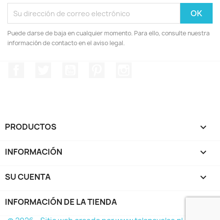
Puede darse de baja en cualquier momento. Para ello, consulte nuestra
información de contacto en el aviso legal.
Facebook
Twitter
YouTube
Pinterest
Instagram
PRODUCTOS

INFORMACIÓN

SU CUENTA

INFORMACIÓN DE LA TIENDA
keyboard_arrow_down