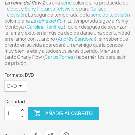
La reina del flow
2
es una
serie
colombiana producida por
Teleset
y
Sony Pictures Television
, para
Caracol
Televisión
. La segunda temporada de la
serie de televisión
colombiana
La reina del flow
,
La temporada sigue a Yeimy
Montoya (
Carolina Ramírez
), quien después de alcanzar
la fama y éxito en la música decide darse una oportunidad
en el amor con Juancho (
Andrés Sandoval
), sin saber que
pronto en su vida aparecerá un enemigo que la conoce
muy bien, a ella y a todos sus seres querido. Mientras
tanto Charly Flow (
Carlos Torres
) hace méritos para salir
de prisión.
Formato: DVD
Cantidad

AÑADIR AL CARRITO